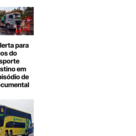
erta para
cos do
sporte
stino em
isódio de
ocumental