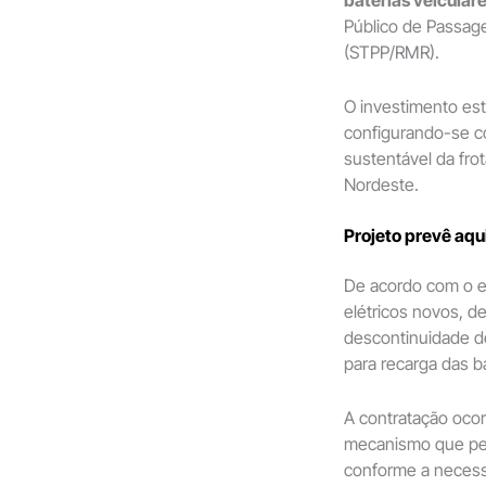
baterias veicular
Público de Passage
(STPP/RMR).
O investimento est
configurando-se c
sustentável da fro
Nordeste.
Projeto prevê aqui
De acordo com o ed
elétricos novos, d
descontinuidade d
para recarga das ba
A contratação ocor
mecanismo que perm
conforme a necessi