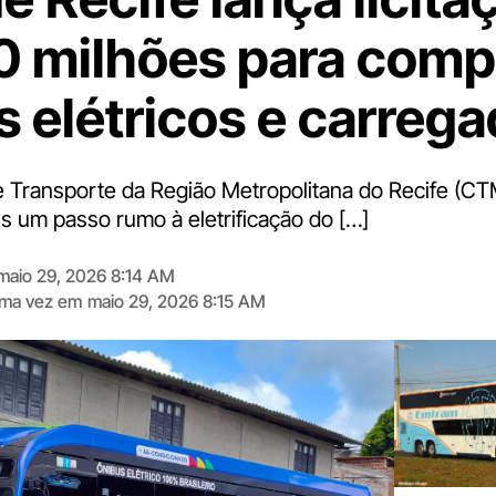
0 milhões para comp
s elétricos e carreg
 Transporte da Região Metropolitana do Recife (CT
is um passo rumo à eletrificação do […]
maio 29, 2026 8:14 AM
tima vez em
maio 29, 2026 8:15 AM
Digite
aqui
o
seu
e-
mail