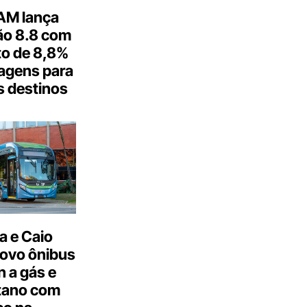
M lança
o 8.8 com
o de 8,8%
agens para
s destinos
a e Caio
ovo ônibus
 a gás e
tano com