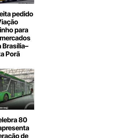
eita pedido
Viação
inho para
 mercados
a Brasília–
a Porã
elebra 80
apresenta
eração de