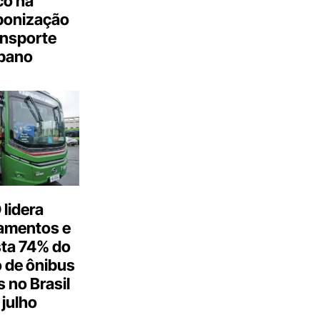
co na
bonização
ansporte
bano
lidera
amentos e
ta 74% do
 de ônibus
s no Brasil
julho