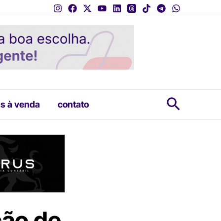
Pesquis
s à venda
contato
ção de