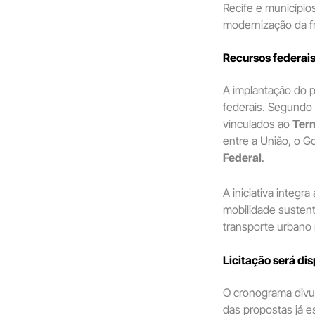
Recife e município
modernização da f
Recursos federais
A implantação do p
federais. Segundo 
vinculados ao
Ter
entre a União, o 
Federal
.
A iniciativa integr
mobilidade susten
transporte urbano 
Licitação será di
O cronograma divu
das propostas já e