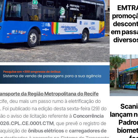
EMTRA
promoçã
descont
em pass
diverso
ansporte da Região Metropolitana do Recife
cife, deu mais um passo rumo à eletrificação do
Scani
. Foi publicado na edição desta sexta-feira (29) do
lançam n
nião o aviso de licitação referente à
Concorrência
Padron
4.2026.CPL.CE.0001.CTM
, que prevê o registro de
biome
 aquisição de
ônibus elétricos
e
carregadores de