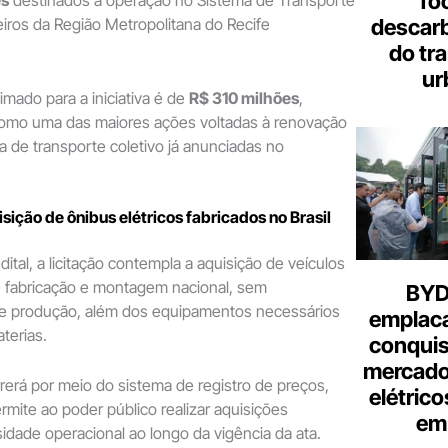
fo
es
destinados à operação no Sistema de Transporte
descar
iros da Região Metropolitana do Recife
do tr
ur
imado para a iniciativa é de
R$ 310 milhões
,
omo uma das maiores ações voltadas à renovação
ta de transporte coletivo já anunciadas no
sição de ônibus elétricos fabricados no Brasil
ital, a licitação contempla a aquisição de veículos
e fabricação e montagem nacional, sem
BYD 
e produção, além dos equipamentos necessários
emplac
terias.
conquis
mercado
rerá por meio do sistema de registro de preços,
elétrico
ite ao poder público realizar aquisições
em 
dade operacional ao longo da vigência da ata.