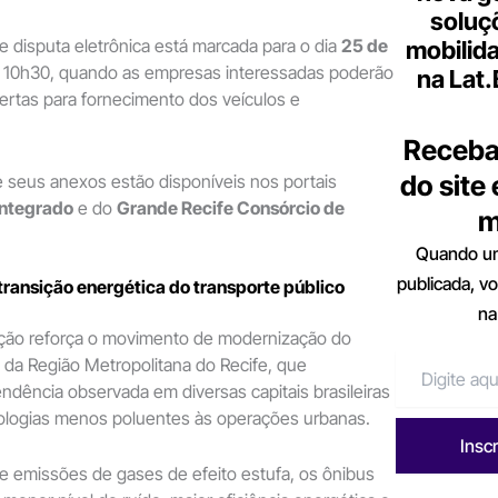
soluç
e disputa eletrônica está marcada para o dia
25 de
mobilid
s 10h30, quando as empresas interessadas poderão
na Lat
ertas para fornecimento dos veículos e
Receba
do site
e seus anexos estão disponíveis nos portais
Integrado
e do
Grande Recife Consórcio de
m
Quando um
publicada, v
transição energética do transporte público
na
tação reforça o movimento de modernização do
o da Região Metropolitana do Recife, que
dência observada em diversas capitais brasileiras
nologias menos poluentes às operações urbanas.
Insc
e emissões de gases de efeito estufa, os ônibus