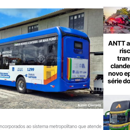
ANTT al
ris
tran
clande
novo ep
série d
 incorporados ao sistema metropolitano que atende