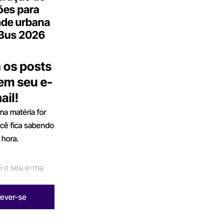
ões para
ade urbana
.Bus 2026
 os posts
 em seu e-
ail!
a matéria for
ocê fica sabendo
 hora.
rever-se