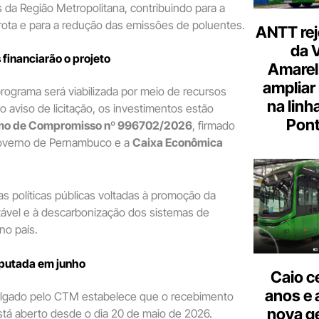
s da Região Metropolitana, contribuindo para a
rota e para a redução das emissões de poluentes.
ANTT rej
da 
 financiarão o projeto
Amarel
ampliar
rograma será viabilizada por meio de recursos
na linh
o aviso de licitação, os investimentos estão
Pont
mo de Compromisso nº 996702/2026
, firmado
Governo de Pernambuco e a
Caixa Econômica
a as políticas públicas voltadas à promoção da
tável e à descarbonização dos sistemas de
no país.
sputada em junho
Caio c
anos e 
lgado pelo CTM estabelece que o recebimento
nova g
stá aberto desde o dia 20 de maio de 2026.