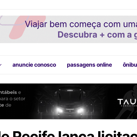
anuncie conosco
passagens online
ônibu
e Recife lança licita