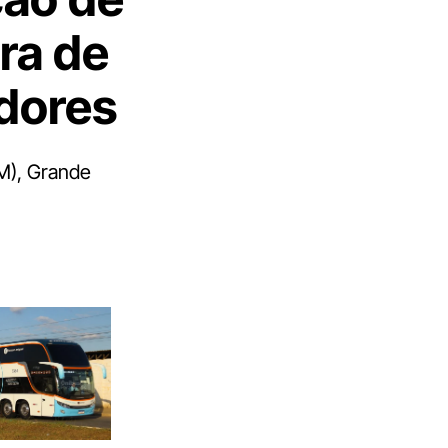
ra de
adores
M), Grande