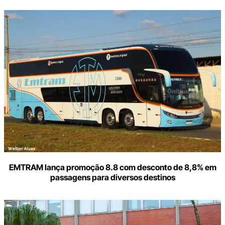
Digite
aqui
o
seu
e-
mail
EMTRAM lança promoção 8.8 com desconto de 8,8% em
passagens para diversos destinos