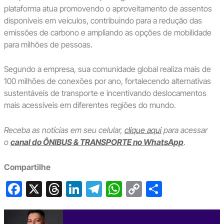
plataforma atua promovendo o aproveitamento de assentos
disponíveis em veículos, contribuindo para a redução das
emissões de carbono e ampliando as opções de mobilidade
para milhões de pessoas.
Segundo a empresa, sua comunidade global realiza mais de
100 milhões de conexões por ano, fortalecendo alternativas
sustentáveis de transporte e incentivando deslocamentos
mais acessíveis em diferentes regiões do mundo.
Receba as notícias em seu celular,
clique aqui
para acessar
o
canal do ÔNIBUS & TRANSPORTE no WhatsApp
.
Compartilhe
F
X
T
Li
T
W
C
S
a
hr
n
el
h
o
h
c
e
ke
e
at
p
ar