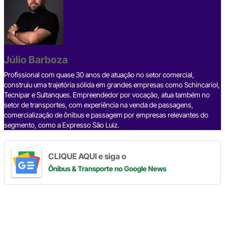
e
a
dI
gr
s
y
e
b
d
n
a
A
Li
o
s
m
p
n
o
p
k
Júlio Barboza
k
Profissional com quase 30 anos de atuação no setor comercial,
construiu uma trajetória sólida em grandes empresas como Schincariol,
Tecnipar e Sultanques. Empreendedor por vocação, atua também no
setor de transportes, com experiência na venda de passagens,
comercialização de ônibus e passagem por empresas relevantes do
segmento, como a Expresso São Luiz.
CLIQUE AQUI e siga o
Ônibus & Transporte
no Google News