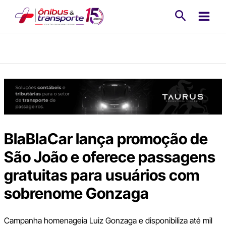
Ir
Pesquisa
para
o
conteúdo
BlaBlaCar lança promoção de
São João e oferece passagens
gratuitas para usuários com
sobrenome Gonzaga
Campanha homenageia Luiz Gonzaga e disponibiliza até mil