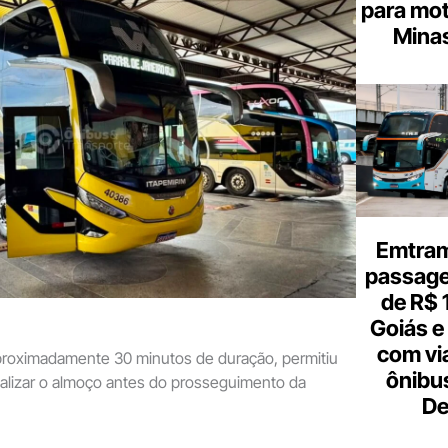
para mot
Minas
Emtram
passagen
de R$ 
Goiás e 
com vi
aproximadamente 30 minutos de duração, permitiu
ônibu
ealizar o almoço antes do prosseguimento da
De