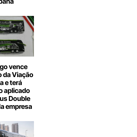
bana
go vence
 da Viação
a e terá
 aplicado
us Double
da empresa