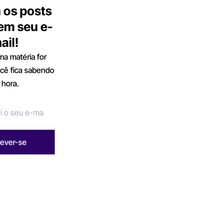
 os posts
 em seu e-
ail!
a matéria for
ocê fica sabendo
 hora.
rever-se