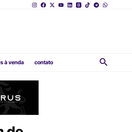
Pesquis
s à venda
contato
m de