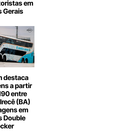
oristas em
 Gerais
 destaca
s a partir
190 entre
Irecê (BA)
agens em
s Double
cker