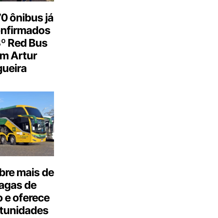
0 ônibus já
onfirmados
3º Red Bus
m Artur
ueira
bre mais de
agas de
 e oferece
tunidades