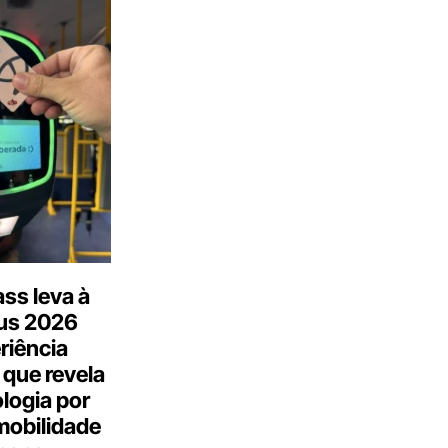
ss leva à
us 2026
riência
 que revela
logia por
mobilidade