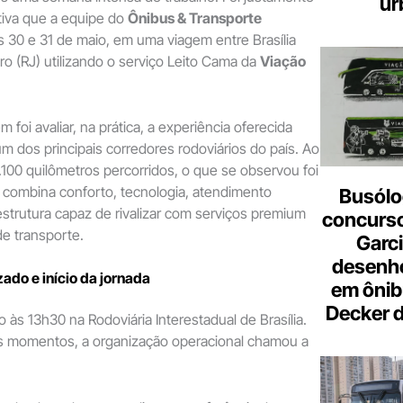
ur
iva que a equipe do
Ônibus & Transporte
 30 e 31 de maio, em uma viagem entre Brasília
ro (RJ) utilizando o serviço Leito Cama da
Viação
m foi avaliar, na prática, a experiência oferecida
 dos principais corredores rodoviários do país. Ao
.100 quilômetros percorridos, o que se observou foi
combina conforto, tecnologia, atendimento
Busólo
estrutura capaz de rivalizar com serviços premium
concurso
e transporte.
Garci
desenho
do e início da jornada
em ônib
Decker 
o às 13h30 na Rodoviária Interestadual de Brasília.
s momentos, a organização operacional chamou a