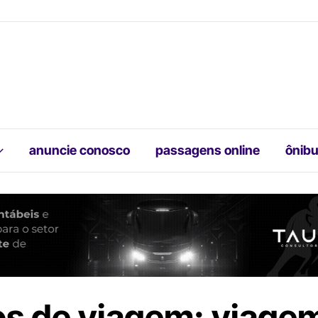
anuncie conosco
passagens online
ônibu
os de viagem: viage