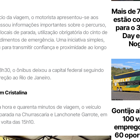
Mais de 7
cio da viagem, o motorista apresentou-se aos
estão c
assou informações importantes sobre o percurso,
para o 
 locais de parada, utilização obrigatória do cinto de
Day e
dimentos de emergência. Uma iniciativa simples,
Nog
 para transmitir confiança e proximidade ao longo
h30, o ônibus deixou a capital federal seguindo
eção ao Rio de Janeiro.
m Cristalina
 hora e quarenta minutos de viagem, o veículo
Gontijo a
a parada na Churrascaria e Lanchonete Garrote, em
100 v
 volta das 15h10.
emprego
60 opor