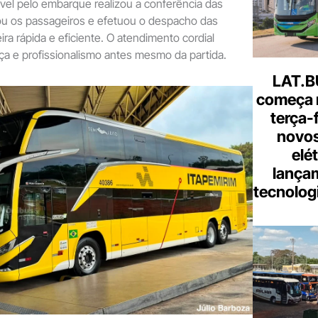
vel pelo embarque realizou a conferência das
ou os passageiros e efetuou o despacho das
a rápida e eficiente. O atendimento cordial
ça e profissionalismo antes mesmo da partida.
LAT.B
começa 
terça-
novos
elé
lança
tecnologi