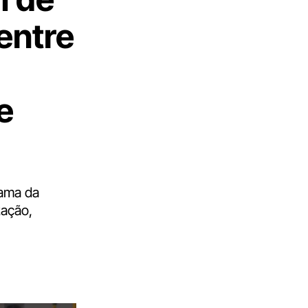
entre
e
Cama da
zação,