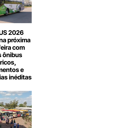
US 2026
na próxima
feira com
 ônibus
tricos,
mentos e
as inéditas