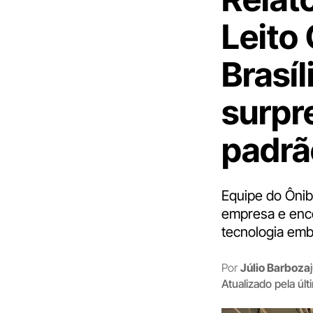
Leito
Brasíl
surpr
padrã
Equipe do Ônib
empresa e enco
tecnologia emb
Por
Júlio Barboza
Atualizado pela úl