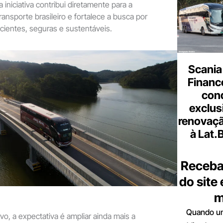
a iniciativa contribui diretamente para a
ansporte brasileiro e fortalece a busca por
cientes, seguras e sustentáveis.
Scania
Finance
con
exclus
renovaçã
à Lat.
Receba
do site
m
Quando um
o, a expectativa é ampliar ainda mais a