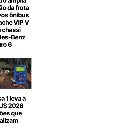
ro amplia
o da frota
os ônibus
ache VIP V
 chassi
des-Benz
ro 6
 1 leva à
US 2026
ões que
talizam