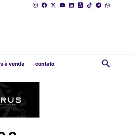
Pesquis
s à venda
contato
e e