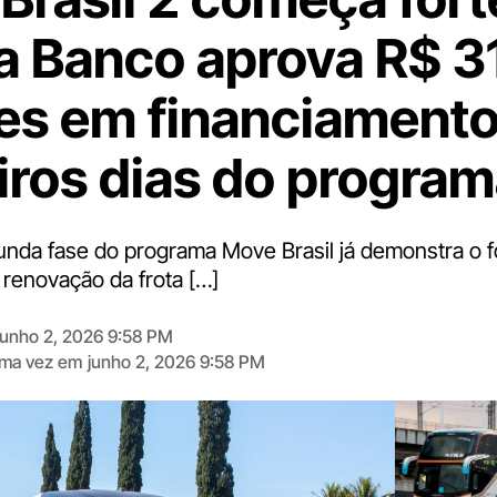
a Banco aprova R$ 3
es em financiamento
iros dias do progra
gunda fase do programa Move Brasil já demonstra o f
renovação da frota […]
junho 2, 2026 9:58 PM
tima vez em
junho 2, 2026 9:58 PM
Digite
aqui
o
seu