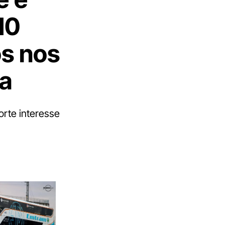
10
s nos
ma
orte interesse