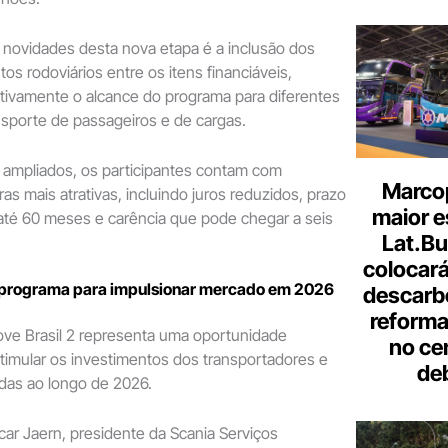
 novidades desta nova etapa é a inclusão dos
os rodoviários entre os itens financiáveis,
ativamente o alcance do programa para diferentes
sporte de passageiros e de cargas.
 ampliados, os participantes contam com
Marcop
as mais atrativas, incluindo juros reduzidos, prazo
maior e
té 60 meses e carência que pode chegar a seis
Lat.Bu
colocará
 programa para impulsionar mercado em 2026
descarb
reforma 
ove Brasil 2 representa uma oportunidade
no ce
timular os investimentos dos transportadores e
de
das ao longo de 2026.
ar Jaern, presidente da Scania Serviços