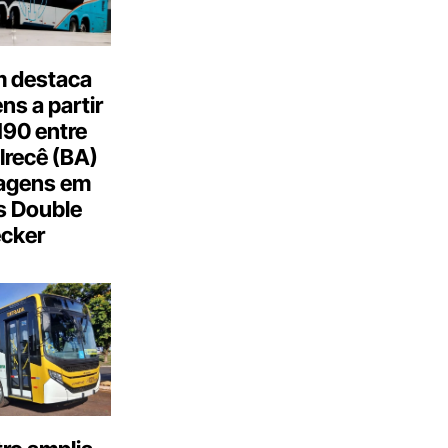
 destaca
s a partir
190 entre
Irecê (BA)
agens em
s Double
cker