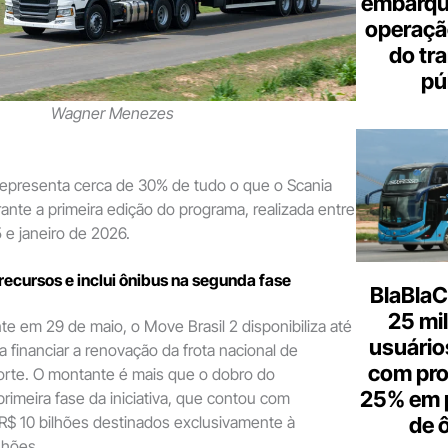
embarque
operaçã
do tr
pú
Wagner Menezes
l representa cerca de 30% de tudo o que o Scania
nte a primeira edição do programa, realizada entre
e janeiro de 2026.
ecursos e inclui ônibus na segunda fase
BlaBlaC
25 mi
te em 29 de maio, o Move Brasil 2 disponibiliza até
usuários
a financiar a renovação da frota nacional de
com pr
orte. O montante é mais que o dobro do
25% em 
primeira fase da iniciativa, que contou com
de 
$ 10 bilhões destinados exclusivamente à
nhões.