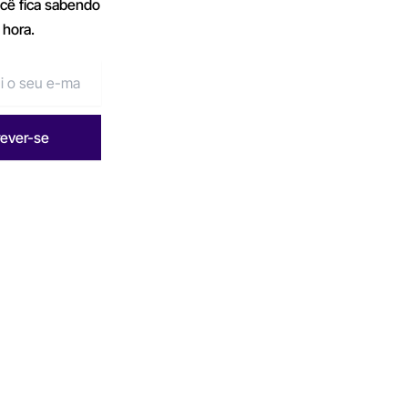
ocê fica sabendo
 hora.
rever-se