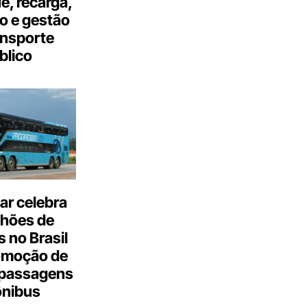
, recarga,
o e gestão
ansporte
blico
ar celebra
lhões de
 no Brasil
omoção de
passagens
ônibus