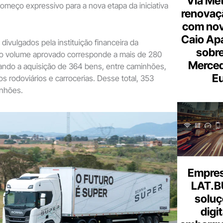
Via Met
meço expressivo para a nova etapa da iniciativa
renovaçã
com nov
Caio Ap
ivulgados pela instituição financeira da
sobre
o volume aprovado corresponde a mais de 280
Merce
zando a aquisição de 364 bens, entre caminhões,
Eu
s rodoviários e carrocerias. Desse total, 353
nhões.
Empresa
LAT.B
soluç
digi