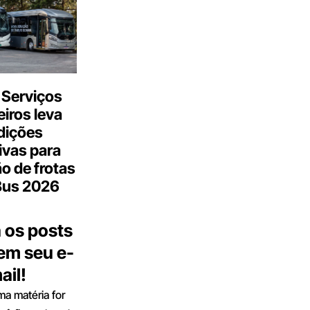
 Serviços
iros leva
dições
ivas para
o de frotas
Bus 2026
 os posts
 em seu e-
ail!
a matéria for