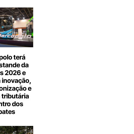
olo terá
stande da
s 2026 e
 inovação,
onização e
tributária
ntro dos
bates