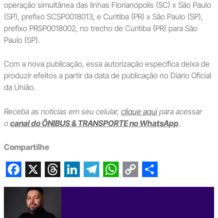
operação simultânea das linhas Florianópolis (SC) x São Paulo
(SP), prefixo SCSP0018013, e Curitiba (PR) x São Paulo (SP),
prefixo PRSP0018002, no trecho de Curitiba (PR) para São
Paulo (SP).
Com a nova publicação, essa autorização específica deixa de
produzir efeitos a partir da data de publicação no Diário Oficial
da União.
Receba as notícias em seu celular,
clique aqui
para acessar
o
canal do ÔNIBUS & TRANSPORTE no WhatsApp
.
Compartilhe
F
X
T
L
T
W
C
S
a
h
i
e
h
o
h
c
r
n
l
a
p
a