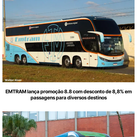
aqui
o
seu
e-
mail
EMTRAM lança promoção 8.8 com desconto de 8,8% em
passagens para diversos destinos