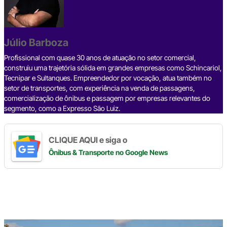
e
e
k
e
t
y
r
b
a
e
g
s
L
e
Júlio Barboza
o
d
d
r
A
i
o
s
I
a
p
n
Profissional com quase 30 anos de atuação no setor comercial,
construiu uma trajetória sólida em grandes empresas como Schincariol,
k
n
m
p
k
Tecnipar e Sultanques. Empreendedor por vocação, atua também no
setor de transportes, com experiência na venda de passagens,
comercialização de ônibus e passagem por empresas relevantes do
segmento, como a Expresso São Luiz.
CLIQUE AQUI e siga o
Ônibus & Transporte
no Google News
Digite