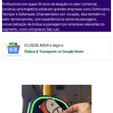
k
Profissional com quase 30 anos de atuação no setor comercial,
construiu uma trajetória sólida em grandes empresas como Schincariol,
Tecnipar e Sultanques. Empreendedor por vocação, atua também no
setor de transportes, com experiência na venda de passagens,
comercialização de ônibus e passagem por empresas relevantes do
segmento, como a Expresso São Luiz.
CLIQUE AQUI e siga o
Ônibus & Transporte
no Google News
Digite
aqui
o
seu
e-
mail