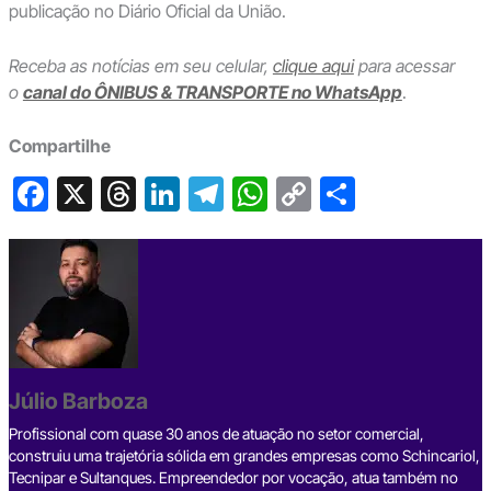
publicação no Diário Oficial da União.
Receba as notícias em seu celular,
clique aqui
para acessar
o
canal do ÔNIBUS & TRANSPORTE no WhatsApp
.
Compartilhe
F
X
T
Li
T
W
C
S
a
hr
n
el
h
o
h
c
e
ke
e
at
p
ar
e
a
dI
gr
s
y
e
b
d
n
a
A
Li
o
s
m
p
n
o
p
k
Júlio Barboza
k
Profissional com quase 30 anos de atuação no setor comercial,
construiu uma trajetória sólida em grandes empresas como Schincariol,
Tecnipar e Sultanques. Empreendedor por vocação, atua também no