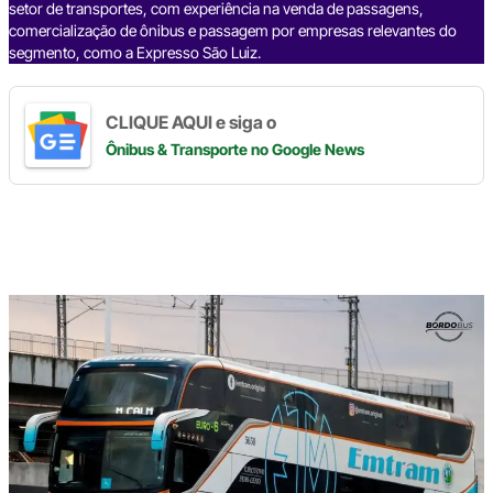
setor de transportes, com experiência na venda de passagens,
comercialização de ônibus e passagem por empresas relevantes do
segmento, como a Expresso São Luiz.
CLIQUE AQUI e siga o
Ônibus & Transporte
no Google News
Digite
aqui
o
seu
e-
mail