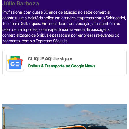
o
p
k
Júlio Barboza
k
Profissional com quase 30 anos de atuação no setor comercial,
construiu uma trajetória sólida em grandes empresas como Schincariol,
Tecnipar e Sultanques. Empreendedor por vocação, atua também no
setor de transportes, com experiência na venda de passagens,
comercialização de ônibus e passagem por empresas relevantes do
segmento, como a Expresso São Luiz.
CLIQUE AQUI e siga o
Ônibus & Transporte
no Google News
Digite
aqui
o
seu