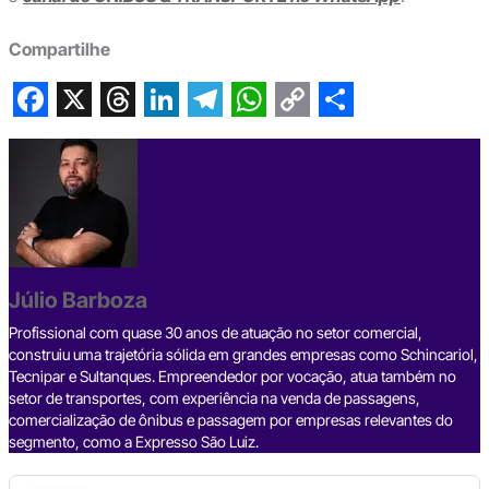
Compartilhe
F
X
T
L
T
W
C
S
a
h
i
e
h
o
h
c
r
n
l
a
p
a
e
e
k
e
t
y
r
b
a
e
g
s
L
e
Júlio Barboza
o
d
d
r
A
i
o
s
I
a
p
n
Profissional com quase 30 anos de atuação no setor comercial,
construiu uma trajetória sólida em grandes empresas como Schincariol,
k
n
m
p
k
Tecnipar e Sultanques. Empreendedor por vocação, atua também no
setor de transportes, com experiência na venda de passagens,
comercialização de ônibus e passagem por empresas relevantes do
segmento, como a Expresso São Luiz.