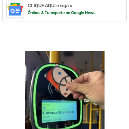
CLIQUE AQUI e siga o
Ônibus & Transporte
no Google News
Digite
aqui
o
seu
e-
mail