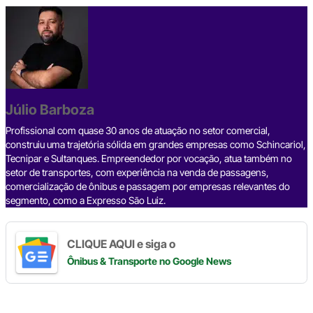
c
e
ke
e
at
p
ar
e
a
dI
gr
s
y
e
b
d
n
a
A
Li
o
s
m
p
n
o
p
k
Júlio Barboza
k
Profissional com quase 30 anos de atuação no setor comercial,
construiu uma trajetória sólida em grandes empresas como Schincariol,
Tecnipar e Sultanques. Empreendedor por vocação, atua também no
setor de transportes, com experiência na venda de passagens,
comercialização de ônibus e passagem por empresas relevantes do
segmento, como a Expresso São Luiz.
CLIQUE AQUI e siga o
Ônibus & Transporte
no Google News