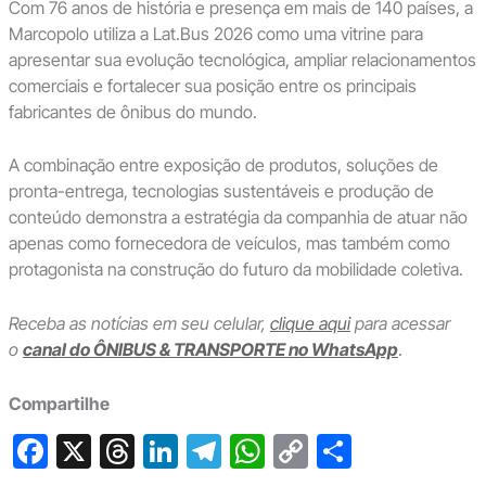
Com 76 anos de história e presença em mais de 140 países, a
Marcopolo utiliza a Lat.Bus 2026 como uma vitrine para
apresentar sua evolução tecnológica, ampliar relacionamentos
comerciais e fortalecer sua posição entre os principais
fabricantes de ônibus do mundo.
A combinação entre exposição de produtos, soluções de
pronta-entrega, tecnologias sustentáveis e produção de
conteúdo demonstra a estratégia da companhia de atuar não
apenas como fornecedora de veículos, mas também como
protagonista na construção do futuro da mobilidade coletiva.
Receba as notícias em seu celular,
clique aqui
para acessar
o
canal do ÔNIBUS & TRANSPORTE no WhatsApp
.
Compartilhe
F
X
T
Li
T
W
C
S
a
hr
n
el
h
o
h