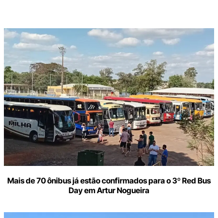
Digite
aqui
o
seu
e-
mail
Mais de 70 ônibus já estão confirmados para o 3º Red Bus
Day em Artur Nogueira