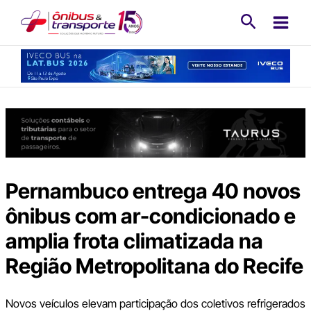
Ir
Pesquisa
para
o
conteúdo
Pernambuco entrega 40 novos
ônibus com ar-condicionado e
amplia frota climatizada na
Região Metropolitana do Recife
Novos veículos elevam participação dos coletivos refrigerados