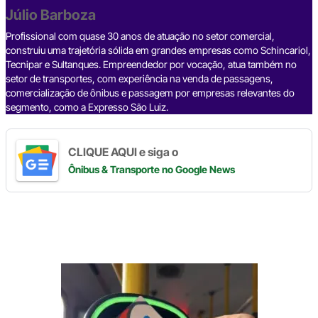
o
p
k
Júlio Barboza
k
Profissional com quase 30 anos de atuação no setor comercial,
construiu uma trajetória sólida em grandes empresas como Schincariol,
Tecnipar e Sultanques. Empreendedor por vocação, atua também no
setor de transportes, com experiência na venda de passagens,
comercialização de ônibus e passagem por empresas relevantes do
segmento, como a Expresso São Luiz.
CLIQUE AQUI e siga o
Ônibus & Transporte
no Google News
Digite
aqui
o
seu