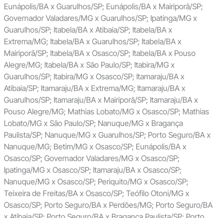
Eunápolis/BA x Guarulhos/SP; Eunápolis/BA x Mairiporã/SP;
Governador Valadares/MG x Guarulhos/SP; Ipatinga/MG x
Guarulhos/SP; Itabela/BA x Atibaia/SP; Itabela/BA x
Extrema/MG; Itabela/BA x Guarulhos/SP; Itabela/BA x
Mairiporã/SP; Itabela/BA x Osasco/SP; Itabela/BA x Pouso
Alegre/MG; Itabela/BA x São Paulo/SP; Itabira/MG x
Guarulhos/SP; Itabira/MG x Osasco/SP; Itamaraju/BA x
Atibaia/SP; Itamaraju/BA x Extrema/MG; Itamaraju/BA x
Guarulhos/SP; Itamaraju/BA x Mairiporã/SP; Itamaraju/BA x
Pouso Alegre/MG; Mathias Lobato/MG x Osasco/SP; Mathias
Lobato/MG x São Paulo/SP; Nanuque/MG x Bragança
Paulista/SP; Nanuque/MG x Guarulhos/SP; Porto Seguro/BA x
Nanuque/MG; Betim/MG x Osasco/SP; Eunápolis/BA x
Osasco/SP; Governador Valadares/MG x Osasco/SP;
Ipatinga/MG x Osasco/SP; Itamaraju/BA x Osasco/SP;
Nanuque/MG x Osasco/SP; Periquito/MG x Osasco/SP;
Teixeira de Freitas/BA x Osasco/SP; Teófilo Otoni/MG x
Osasco/SP; Porto Seguro/BA x Perdões/MG; Porto Seguro/BA
x Atibaia/SP; Porto Seguro/BA x Bragança Paulista/SP; Porto