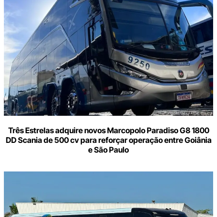
o
seu
e-
mail
Três Estrelas adquire novos Marcopolo Paradiso G8 1800
DD Scania de 500 cv para reforçar operação entre Goiânia
e São Paulo