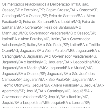
Os mercados relacionados à Deliberação nº 160 são:
Osasco/SP x Petrolina/PE; Capim Grosso/BA x Osasco/SP;
Caratinga/MG x Osasco/SP; Feira de Santana/BA x Além
Paraíba/MG; Feira de Santana/BA x Itaobim/MG; Feira de
Santana/BA x Lorena/SP; Feira de Santana/BA x
Manhuaçu/MG; Governador Valadares/MG x Osasco/SP;
Itatim/BA x Além Paraíba/MG; Itatim/BA x Governador
Valadares/MG; Itatim/BA x São Paulo/SP; Itatim/BA x Teófilo
Otoni/MG; Jaguarari/BA x Além Paraíba/MG; Jaguarari/BA x
Caratinga/MG; Jaguarari/BA x Governador Valadares/MG;
Jaguarari/BA x Itaobim/MG; Jaguarari/BA x Leopoldina/MG;
Jaguarari/BA x Medina/MG; Jaguarari/BA x Muriaé/MG;
Jaguarari/BA x Osasco/SP; Jaguarari/BA x São José dos
Campos/SP; Jaguarari/BA x São Paulo/SP; Jaguarari/BA x
Teófilo Otoni/MG; Jequié/BA x Além Paraíba/MG; Jequié/BA x
Aparecida/SP; Jequié/BA x Caratinga/MG; Jequié/BA x
Governador Valadares/MG; Jequié/BA x Itaobim/MG;
Jequié/BA x Leopoldina/MG; Jequié/BA x Lorena/SP;