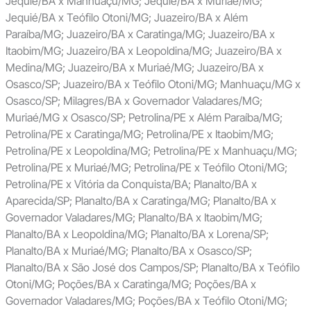
Jequié/BA x Manhuaçu/MG; Jequié/BA x Muriaé/MG;
Jequié/BA x Teófilo Otoni/MG; Juazeiro/BA x Além
Paraíba/MG; Juazeiro/BA x Caratinga/MG; Juazeiro/BA x
Itaobim/MG; Juazeiro/BA x Leopoldina/MG; Juazeiro/BA x
Medina/MG; Juazeiro/BA x Muriaé/MG; Juazeiro/BA x
Osasco/SP; Juazeiro/BA x Teófilo Otoni/MG; Manhuaçu/MG x
Osasco/SP; Milagres/BA x Governador Valadares/MG;
Muriaé/MG x Osasco/SP; Petrolina/PE x Além Paraíba/MG;
Petrolina/PE x Caratinga/MG; Petrolina/PE x Itaobim/MG;
Petrolina/PE x Leopoldina/MG; Petrolina/PE x Manhuaçu/MG;
Petrolina/PE x Muriaé/MG; Petrolina/PE x Teófilo Otoni/MG;
Petrolina/PE x Vitória da Conquista/BA; Planalto/BA x
Aparecida/SP; Planalto/BA x Caratinga/MG; Planalto/BA x
Governador Valadares/MG; Planalto/BA x Itaobim/MG;
Planalto/BA x Leopoldina/MG; Planalto/BA x Lorena/SP;
Planalto/BA x Muriaé/MG; Planalto/BA x Osasco/SP;
Planalto/BA x São José dos Campos/SP; Planalto/BA x Teófilo
Otoni/MG; Poções/BA x Caratinga/MG; Poções/BA x
Governador Valadares/MG; Poções/BA x Teófilo Otoni/MG;