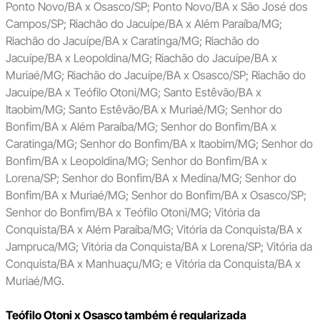
Ponto Novo/BA x Osasco/SP; Ponto Novo/BA x São José dos
Campos/SP; Riachão do Jacuípe/BA x Além Paraíba/MG;
Riachão do Jacuípe/BA x Caratinga/MG; Riachão do
Jacuípe/BA x Leopoldina/MG; Riachão do Jacuípe/BA x
Muriaé/MG; Riachão do Jacuípe/BA x Osasco/SP; Riachão do
Jacuípe/BA x Teófilo Otoni/MG; Santo Estêvão/BA x
Itaobim/MG; Santo Estêvão/BA x Muriaé/MG; Senhor do
Bonfim/BA x Além Paraíba/MG; Senhor do Bonfim/BA x
Caratinga/MG; Senhor do Bonfim/BA x Itaobim/MG; Senhor do
Bonfim/BA x Leopoldina/MG; Senhor do Bonfim/BA x
Lorena/SP; Senhor do Bonfim/BA x Medina/MG; Senhor do
Bonfim/BA x Muriaé/MG; Senhor do Bonfim/BA x Osasco/SP;
Senhor do Bonfim/BA x Teófilo Otoni/MG; Vitória da
Conquista/BA x Além Paraíba/MG; Vitória da Conquista/BA x
Jampruca/MG; Vitória da Conquista/BA x Lorena/SP; Vitória da
Conquista/BA x Manhuaçu/MG; e Vitória da Conquista/BA x
Muriaé/MG.
Teófilo Otoni x Osasco também é regularizada