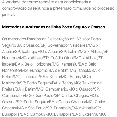
A validade do termo também está condicionada à
comprovação da renúncia à pretensão formulada no processo
judicial.
Mercados autorizados na linha Porto Seguro x Osasco
Os mercados listados na Deliberação nº 162 são: Porto
Seguro/BA x Osasco/SP; Governador Valadares/MG x
Atibaia/SP; Ipatinga/MG x Atibaia/SP; Itabira/MG x Atibaia/SP;
Nanuque/MG x Atibaia/SP; Teófilo Otoni/MG x Atibaia/SP;
Itabela/BA x Belo Horizonte/MG; Itamaraju/BA x Belo
Horizonte/MG; Eunápolis/BA x Betim/MG; Itabela/BA x
Betim/MG; Itamaraju/BA x Betim/MG; Betim/MG x
Mairiporã/SP; Porto Seguro/BA x Betim/MG; Teixeira de
Freitas/BA x Betim/MG; Campanário/MG x Osasco/SP;
Campanário/MG x São Paulo/SP; Carlos Chagas/MG x
Osasco/SP; Porto Seguro/BA x Carlos Chagas/MG; Carlos
Chagas/MG x São Paulo/SP; Eunápolis/BA x Atibaia/SP;
Eunápolis/BA x Cambuí/MG; Eunápolis/BA x Extrema/MG;