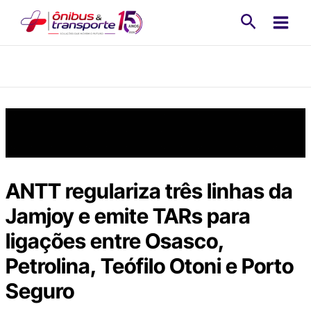
Ir
Pesquisa
para
o
conteúdo
ANTT regulariza três linhas da
Jamjoy e emite TARs para
ligações entre Osasco,
Petrolina, Teófilo Otoni e Porto
Seguro