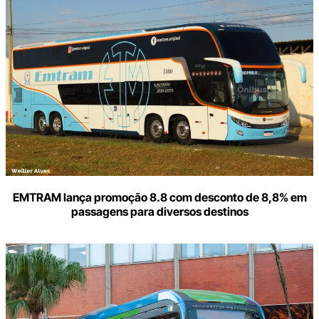
o
seu
e-
mail
EMTRAM lança promoção 8.8 com desconto de 8,8% em
passagens para diversos destinos