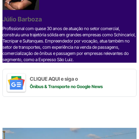
e
e
k
e
t
y
r
b
a
e
g
s
L
e
Júlio Barboza
o
d
d
r
A
i
o
s
I
a
p
n
Profissional com quase 30 anos de atuação no setor comercial,
construiu uma trajetória sólida em grandes empresas como Schincariol,
k
n
m
p
k
Tecnipar e Sultanques. Empreendedor por vocação, atua também no
setor de transportes, com experiência na venda de passagens,
comercialização de ônibus e passagem por empresas relevantes do
segmento, como a Expresso São Luiz.
CLIQUE AQUI e siga o
Ônibus & Transporte
no Google News
Digite
aqui