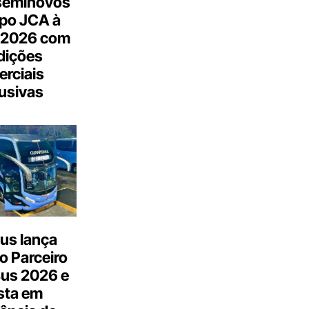
seminovos
po JCA à
 2026 com
dições
rciais
usivas
us lança
o Parceiro
Bus 2026 e
sta em