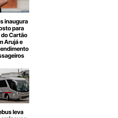
s inaugura
osto para
 do Cartão
 Arujá e
tendimento
ssageiros
bus leva