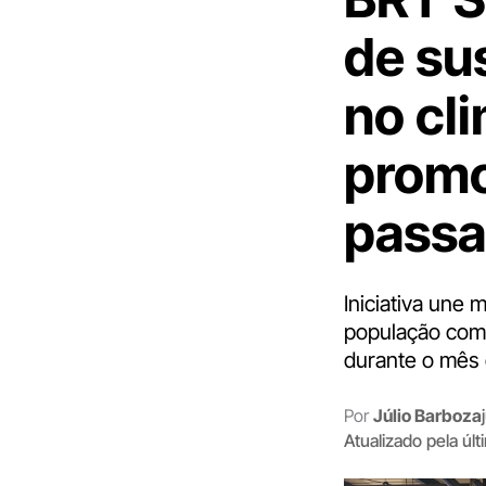
de su
no cl
promo
passa
Iniciativa une
população com 
durante o mês 
Por
Júlio Barboza
Atualizado pela úl