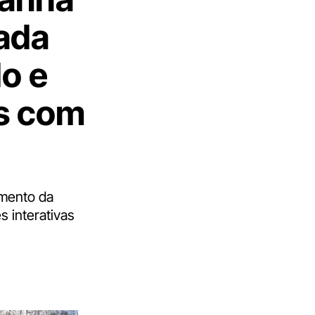
rada
o e
s com
amento da
s interativas