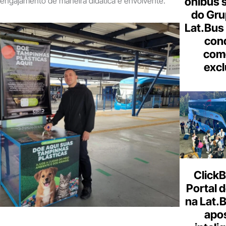
ônibus 
 engajamento de maneira didática e envolvente.
do Gru
Lat.Bus
con
come
excl
ClickB
Portal d
na Lat.
apo