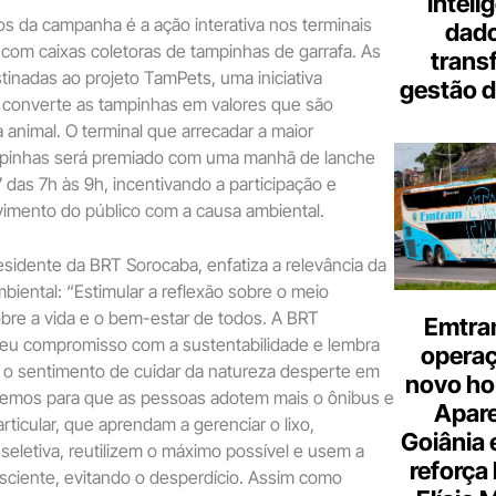
inteli
s da campanha é a ação interativa nos terminais
dado
com caixas coletoras de tampinhas de garrafa. As
trans
inadas ao projeto TamPets, uma iniciativa
gestão d
converte as tampinhas em valores que são
 animal. O terminal que arrecadar a maior
pinhas será premiado com uma manhã de lanche
7 das 7h às 9h, incentivando a participação e
vimento do público com a causa ambiental.
sidente da BRT Sorocaba, enfatiza a relevância da
biental: “Estimular a reflexão sobre o meio
obre a vida e o bem-estar de todos. A BRT
Emtra
seu compromisso com a sustentabilidade e lembra
opera
 o sentimento de cuidar da natureza desperte em
novo hor
cemos para que as pessoas adotem mais o ônibus e
Apare
rticular, que aprendam a gerenciar o lixo,
Goiânia e
 seletiva, reutilizem o máximo possível e usem a
reforça 
sciente, evitando o desperdício. Assim como