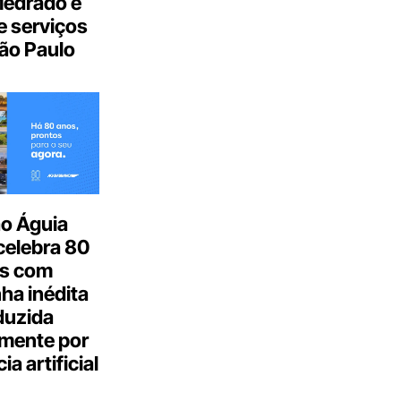
Medrado e
 serviços
ão Paulo
o Águia
celebra 80
s com
a inédita
duzida
lmente por
ia artificial