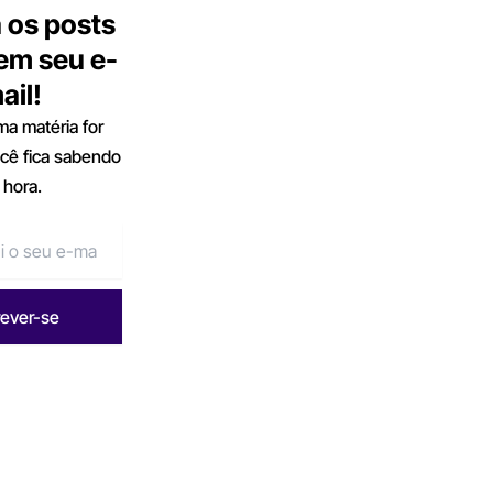
 os posts
 em seu e-
ail!
a matéria for
ocê fica sabendo
 hora.
rever-se