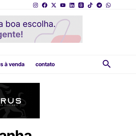
Pesquis
s à venda
contato
panha