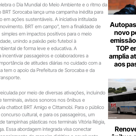
ebra o Dia Mundial do Meio Ambiente e o ritmo da
 BRT Sorocaba lança uma campanha inédita para
 em ações sustentáveis. A iniciativa intitulada
Autopas
 movimento. BRT em campo”, tem a finalidade de
novo p
 simples em impactos positivos para o meio
emissão
dade, unindo a paixão pelo futebol à
TOP em
biental de forma leve e educativa. A
amplia a
a incentivar passageiros e colaboradores a
 importância de atitudes diárias no cuidado com a
aos pa
 tem o apoio da Prefeitura de Sorocaba e da
ransporte.
iculada por meio de diversas ativações, incluindo
 terminais, avisos sonoros nos ônibus e
 via chatbot BRT Amigo e Cittamobi. Para o público
 concurso cultural, e para os passageiros, um
de tampinhas plásticas nos terminais Vitória Régia,
Renove
ga. Essa abordagem integrada visa conectar