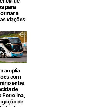
gência de
s para
formar a
as viações
m amplia
ções com
ário entre
cida de
 Petrolina,
ligação de