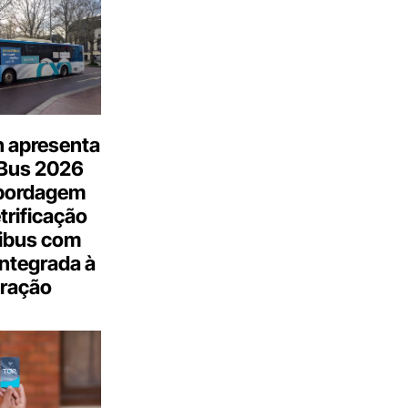
n apresenta
.Bus 2026
bordagem
trificação
ibus com
integrada à
ração