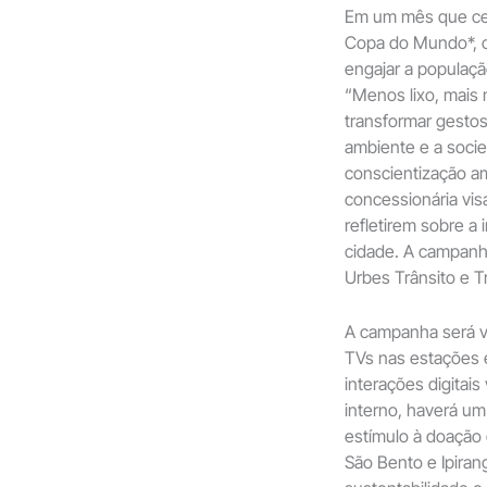
Em um mês que cel
Copa do Mundo*, o
engajar a população
“Menos lixo, mais
transformar gestos
ambiente e a socie
conscientização am
concessionária vis
refletirem sobre a
cidade. A campanha
Urbes Trânsito e T
A campanha será ve
TVs nas estações e
interações digitais
interno, haverá um
estímulo à doação 
São Bento e Ipiran