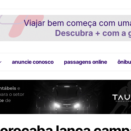
anuncie conosco
passagens online
ônibu
orocaba lança cam