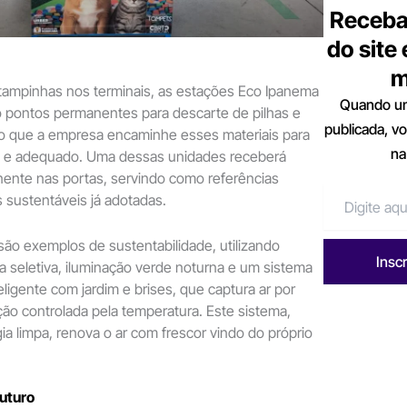
Receba
do site
m
 tampinhas nos terminais, as estações Eco Ipanema
Quando um
o pontos permanentes para descarte de pilhas e
publicada, v
do que a empresa encaminhe esses materiais para
na
 e adequado. Uma dessas unidades receberá
ente nas portas, servindo como referências
s sustentáveis já adotadas.
são exemplos de sustentabilidade, utilizando
Insc
ta seletiva, iluminação verde noturna e um sistema
eligente com jardim e brises, que captura ar por
ção controlada pela temperatura. Este sistema,
ia limpa, renova o ar com frescor vindo do próprio
futuro