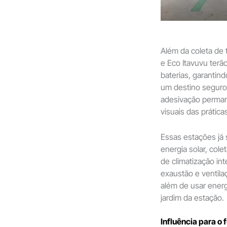
Além da coleta de
e Eco Itavuvu terã
baterias, garantin
um destino seguro
adesivação perman
visuais das prática
Essas estações já 
energia solar, cole
de climatização int
exaustão e ventila
além de usar energ
jardim da estação.
Influência para o 