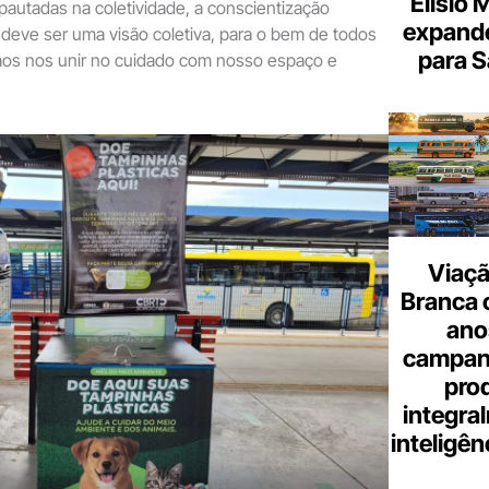
Elísio 
autadas na coletividade, a conscientização
expande
deve ser uma visão coletiva, para o bem de todos
para S
os nos unir no cuidado com nosso espaço e
Viaçã
Branca 
ano
campanh
pro
integra
inteligênc