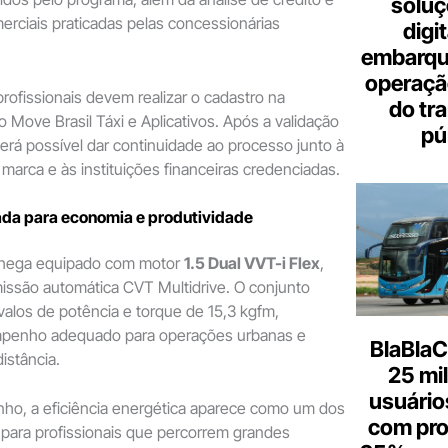
soluç
rciais praticadas pelas concessionárias
digi
embarque
operaçã
 profissionais devem realizar o cadastro na
do tr
do Move Brasil Táxi e Aplicativos. Após a validação
pú
erá possível dar continuidade ao processo junto à
 marca e às instituições financeiras credenciadas.
ada para economia e produtividade
chega equipado com motor
1.5 Dual VVT-i Flex
,
issão automática CVT Multidrive. O conjunto
valos de potência e torque de 15,3 kgfm,
penho adequado para operações urbanas e
BlaBlaC
istância.
25 mi
usuários
o, a eficiência energética aparece como um dos
com pr
os para profissionais que percorrem grandes