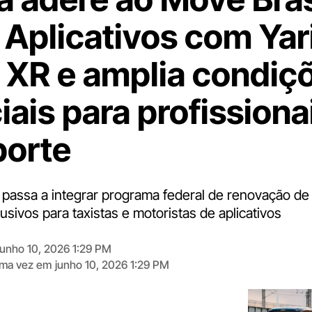
e Aplicativos com Yar
 XR e amplia condiç
iais para profissiona
porte
assa a integrar programa federal de renovação de
sivos para taxistas e motoristas de aplicativos
junho 10, 2026 1:29 PM
tima vez em
junho 10, 2026 1:29 PM
Digite
aqui