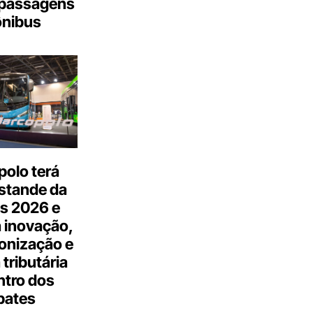
passagens
ônibus
olo terá
stande da
s 2026 e
 inovação,
onização e
tributária
ntro dos
bates