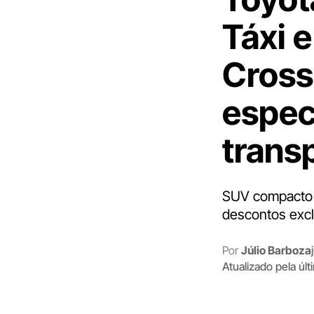
Táxi 
Cross
espec
trans
SUV compacto p
descontos exclu
Por
Júlio Barboza
Atualizado pela úl