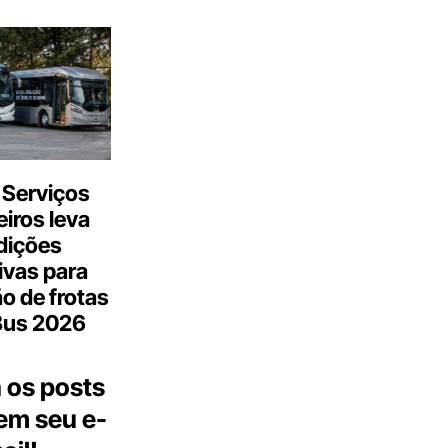
 Serviços
iros leva
dições
ivas para
o de frotas
Bus 2026
 os posts
 em seu e-