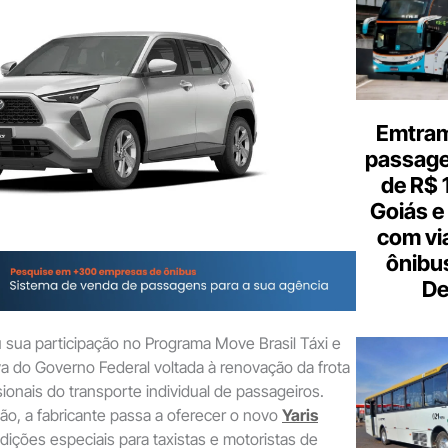
o
seu
e-
mail
Emtram
passagen
de R$ 
Goiás e 
com vi
ônibu
De
sua participação no Programa Move Brasil Táxi e
tiva do Governo Federal voltada à renovação da frota
ssionais do transporte individual de passageiros.
ão, a fabricante passa a oferecer o novo
Yaris
ições especiais para taxistas e motoristas de