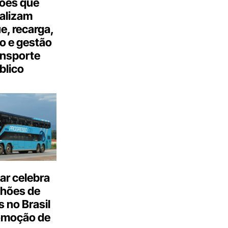
ões que
talizam
, recarga,
o e gestão
ansporte
blico
ar celebra
lhões de
 no Brasil
omoção de