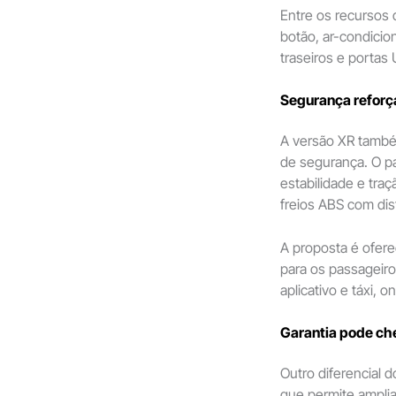
Entre os recursos 
botão, ar-condicio
traseiros e portas
Segurança reforça
A versão XR també
de segurança. O pac
estabilidade e tra
freios ABS com dis
A proposta é ofere
para os passageir
aplicativo e táxi, 
Garantia pode che
Outro diferencial 
que permite amplia