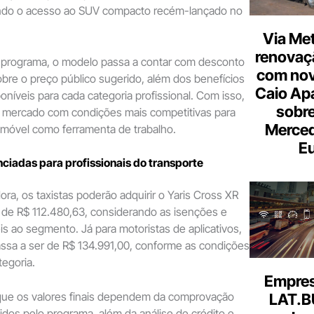
iando o acesso ao SUV compacto recém-lançado no
Via Met
renovaçã
 programa, o modelo passa a contar com desconto
com nov
obre o preço público sugerido, além dos benefícios
Caio Ap
poníveis para cada categoria profissional. Com isso,
sobre
o mercado com condições mais competitivas para
Merce
omóvel como ferramenta de trabalho.
Eu
ciadas para profissionais do transporte
a, os taxistas poderão adquirir o Yaris Cross XR
ir de R$ 112.480,63, considerando as isenções e
eis ao segmento. Já para motoristas de aplicativos,
assa a ser de R$ 134.991,00, conforme as condições
tegoria.
Empresa
 que os valores finais dependem da comprovação
LAT.B
gidos pelo programa, além da análise de crédito e