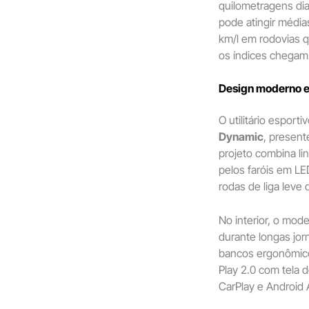
quilometragens di
pode atingir média
km/l em rodovias q
os índices chegam 
Design moderno e
O utilitário espor
Dynamic
, present
projeto combina l
pelos faróis em LE
rodas de liga leve 
No interior, o mod
durante longas jo
bancos ergonômico
Play 2.0 com tela 
CarPlay e Android 