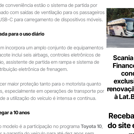
de conveniência estão o sistema de partida por
nado com saídas de ventilação para os passageiros
 USB-C para carregamento de dispositivos móveis.
da para o uso diário
m incorpora um amplo conjunto de equipamentos
ote inclui seis airbags, controles eletrônicos de
Scania
ção, assistente de partida em rampa e sistema de
Finance
tribuição eletrônica de frenagem.
con
exclus
cer maior proteção tanto para o motorista quanto
renovaçã
os, especialmente em operações de transporte por
à Lat.
onde a utilização do veículo é intensa e contínua.
gar a 10 anos
Receba
do site
do modelo é a participação no programa
Toyota 10
,
r a garantia do veículo para até dez anos sem