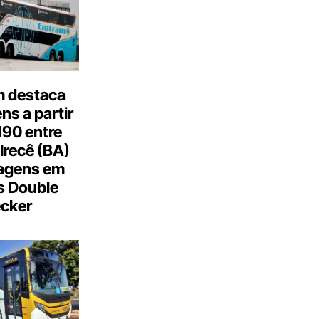
 destaca
s a partir
190 entre
Irecê (BA)
agens em
s Double
cker