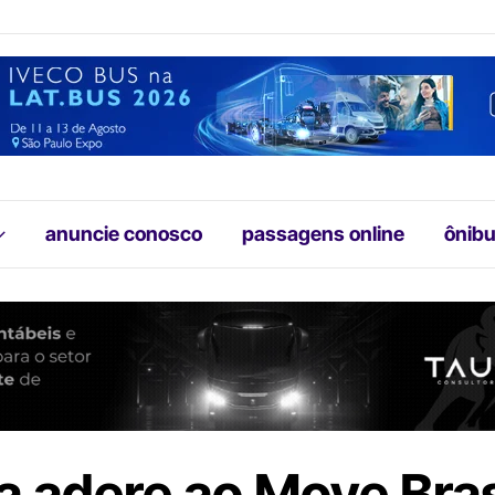
anuncie conosco
passagens online
ônibu
a adere ao Move Bras