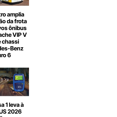
ro amplia
o da frota
os ônibus
ache VIP V
 chassi
des-Benz
ro 6
 1 leva à
US 2026