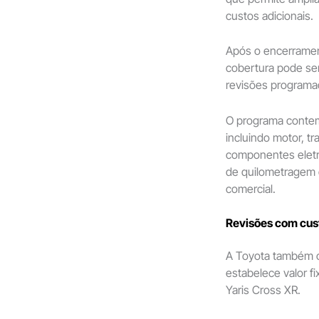
custos adicionais.
Após o encerrament
cobertura pode se
revisões programa
O programa contem
incluindo motor, tr
componentes eletrô
de quilometragem d
comercial.
Revisões com cust
A Toyota também 
estabelece valor f
Yaris Cross XR.