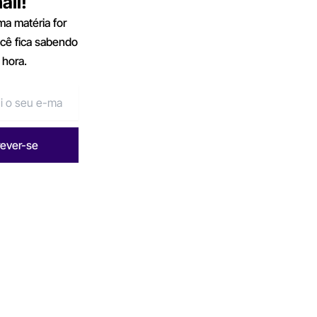
ail!
a matéria for
ocê fica sabendo
 hora.
rever-se