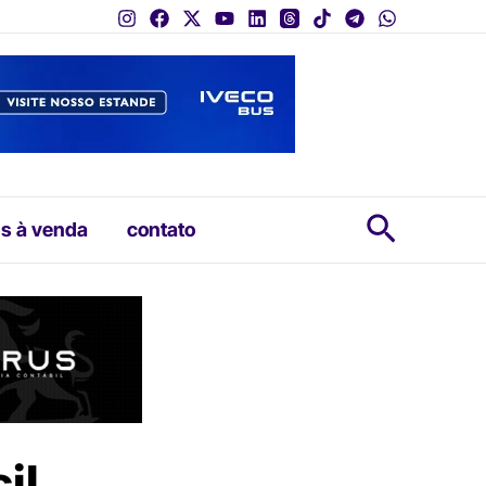
Pesquis
s à venda
contato
il