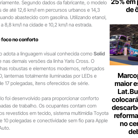
25% em 
ariamente. Segundo dados da fabricante, o modelo
de 
s de até 12,6 km/l em percursos urbanos e 14,3
uando abastecido com gasolina. Utilizando etanol,
a 8,8 km/l na cidade e 10,2 km/l na estrada.
 foco no conforto
tivo adota a linguagem visual conhecida como
Solid
e nas demais versões da linha Yaris Cross. O
inhas robustas e elementos modernos, reforçados
Marcop
D, lanternas totalmente iluminadas por LEDs e
maior e
de 17 polegadas, itens oferecidos de série.
Lat.Bu
elo foi desenvolvido para proporcionar conforto
colocará
rnadas de trabalho. Os ocupantes contam com
descarb
s revestidos em tecido, sistema multimídia Toyota
reforma 
de 10 polegadas e conectividade sem fio para Apple
no ce
Auto.
de