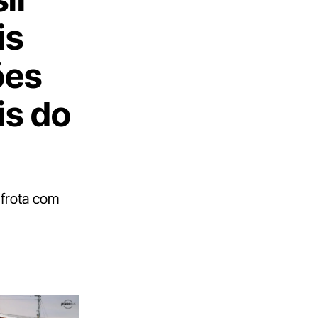
is
ões
is do
 frota com