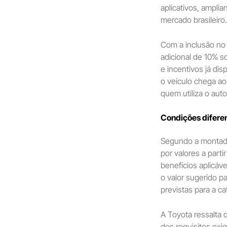
aplicativos, ampl
mercado brasileiro.
Com a inclusão no
adicional de 10% s
e incentivos já dis
o veículo chega a
quem utiliza o aut
Condições diferen
Segundo a montador
por valores a part
benefícios aplicáv
o valor sugerido p
previstas para a ca
A Toyota ressalta
dos requisitos exi