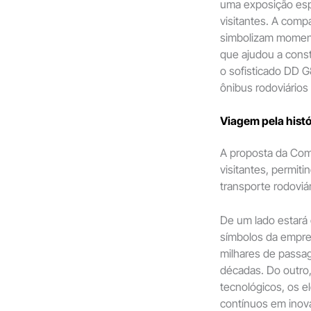
uma exposição espe
visitantes. A comp
simbolizam momento
que ajudou a const
o sofisticado DD 
ônibus rodoviários
Viagem pela histór
A proposta da Com
visitantes, permit
transporte rodoviári
De um lado estará
símbolos da empre
milhares de passag
décadas. Do outro
tecnológicos, os e
contínuos em inov