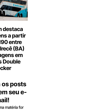
 destaca
s a partir
190 entre
Irecê (BA)
agens em
s Double
cker
 os posts
 em seu e-
ail!
a matéria for