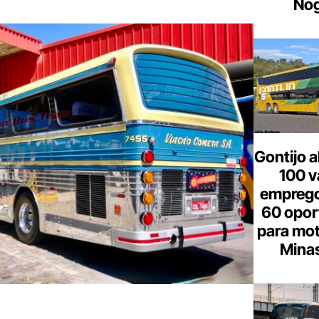
Nog
Gontijo a
100 v
emprego
60 opor
para mot
Minas