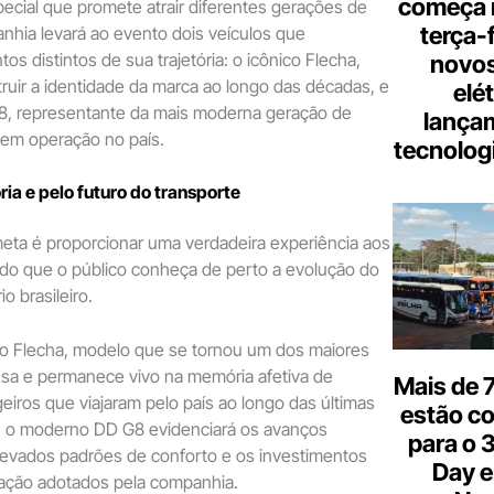
começa 
cial que promete atrair diferentes gerações de
terça-
anhia levará ao evento dois veículos que
s distintos de sua trajetória: o icônico Flecha,
novos
ruir a identidade da marca ao longo das décadas, e
elé
G8, representante da mais moderna geração de
lança
 em operação no país.
tecnologi
ia e pelo futuro do transporte
eta é proporcionar uma verdadeira experiência aos
indo que o público conheça de perto a evolução do
o brasileiro.
 o Flecha, modelo que se tornou um dos maiores
sa e permanece vivo na memória afetiva de
Mais de 7
eiros que viajaram pelo país ao longo das últimas
estão c
, o moderno DD G8 evidenciará os avanços
para o 
levados padrões de conforto e os investimentos
Day e
ação adotados pela companhia.