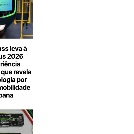
ss leva à
us 2026
riência
 que revela
logia por
mobilidade
bana