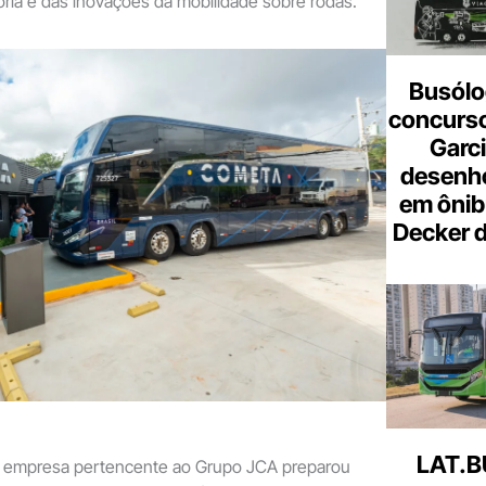
tória e das inovações da mobilidade sobre rodas.
Busólo
concurso
Garci
desenho
em ônib
Decker 
LAT.B
 a empresa pertencente ao Grupo JCA preparou