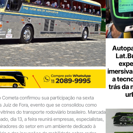
Autopa
Lat.B
expe
imersiva
a tecno
trás da 
ur
ão Cometa confirmou sua participação na sexta
s Juiz de Fora, evento que se consolidou como
vitrines do transporte rodoviário brasileiro. Marcada
do, dia 13, a feira reunirá empresas, especialistas,
dmiradores do setor em um ambiente dedicado à