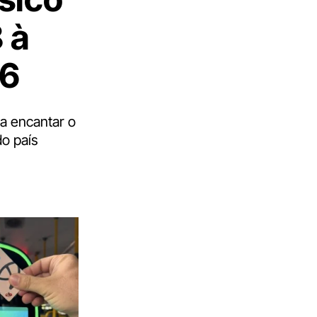
 à
26
a encantar o
do país