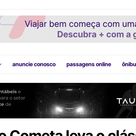
anuncie conosco
passagens online
ônibu
o Cometa leva o clás