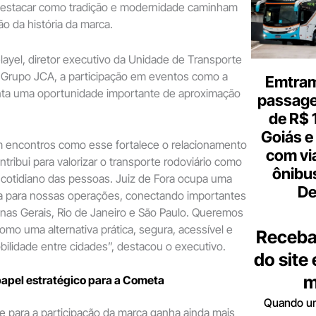
a destacar como tradição e modernidade caminham
ão da história da marca.
ayel, diretor executivo da Unidade de Transporte
 Grupo JCA, a participação em eventos como a
Emtram
ta uma oportunidade importante de aproximação
passagen
de R$ 
Goiás e 
m encontros como esse fortalece o relacionamento
com vi
tribui para valorizar o transporte rodoviário como
ônibu
 cotidiano das pessoas. Juiz de Fora ocupa uma
De
ca para nossas operações, conectando importantes
nas Gerais, Rio de Janeiro e São Paulo. Queremos
omo uma alternativa prática, segura, acessível e
Receba
obilidade entre cidades”, destacou o executivo.
do site
m
papel estratégico para a Cometa
Quando um
e para a participação da marca ganha ainda mais