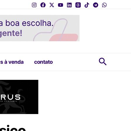
Pesquis
s à venda
contato
sico