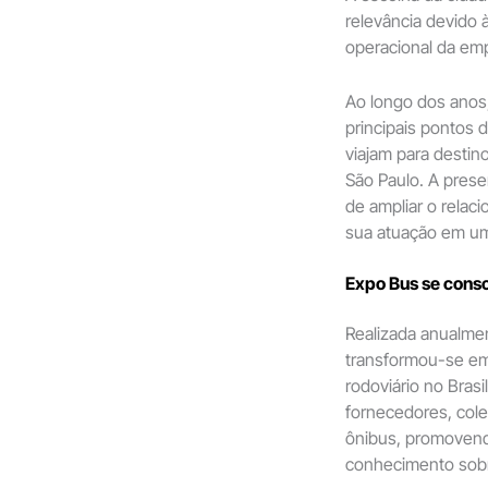
relevância devido 
operacional da em
Ao longo dos anos
principais pontos
viajam para destin
São Paulo. A prese
de ampliar o relac
sua atuação em um
Expo Bus se conso
Realizada anualme
transformou-se e
rodoviário no Bras
fornecedores, col
ônibus, promovend
conhecimento sobr