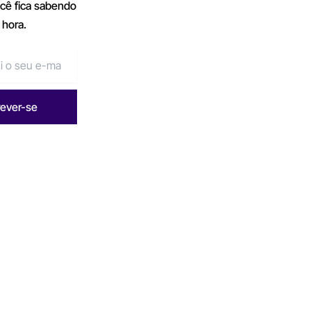
ocê fica sabendo
 hora.
rever-se