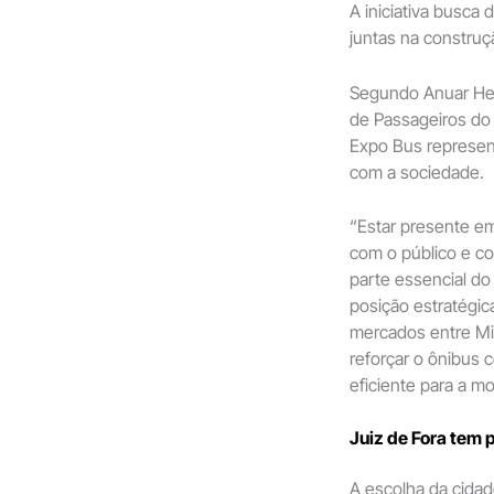
A iniciativa busc
juntas na construç
Segundo Anuar Hel
de Passageiros do
Expo Bus represen
com a sociedade.
“Estar presente e
com o público e con
parte essencial do
posição estratégi
mercados entre Mi
reforçar o ônibus c
eficiente para a m
Juiz de Fora tem 
A escolha da cidad