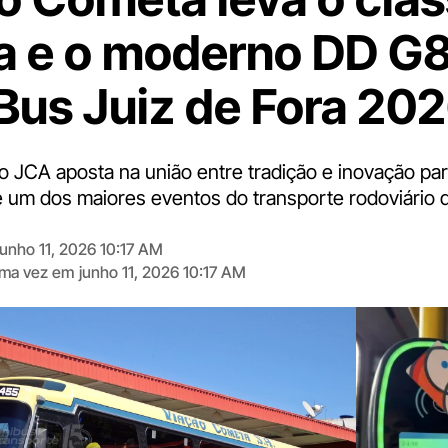
a e o moderno DD G8
Bus Juiz de Fora 20
 JCA aposta na união entre tradição e inovação par
e um dos maiores eventos do transporte rodoviário 
junho 11, 2026 10:17 AM
tima vez em
junho 11, 2026 10:17 AM
Digite
aqui
o
seu
e-
mail