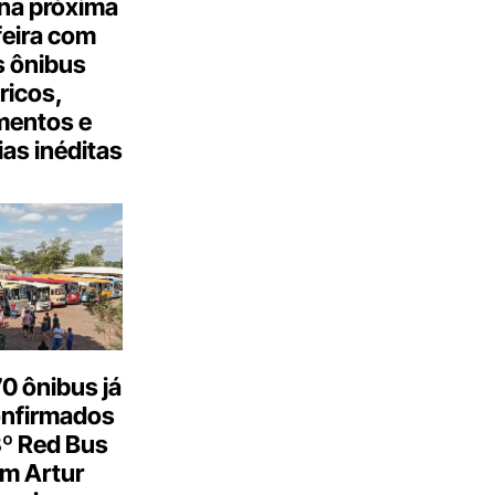
na próxima
feira com
 ônibus
tricos,
mentos e
as inéditas
0 ônibus já
onfirmados
3º Red Bus
m Artur