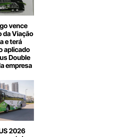
go vence
 da Viação
a e terá
 aplicado
us Double
da empresa
US 2026