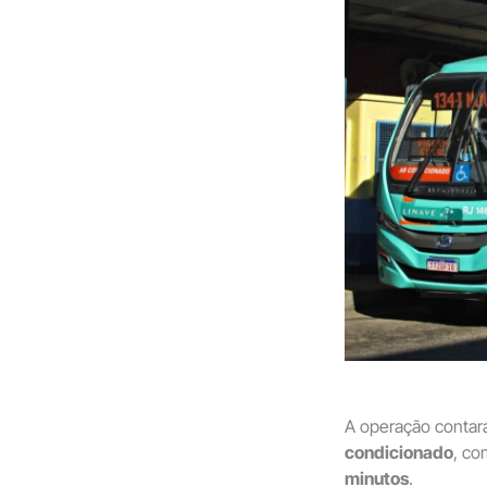
A operação conta
condicionado
, c
minutos
.