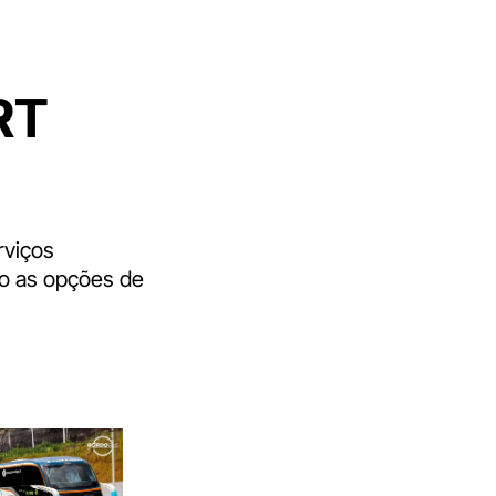
RT
rviços
do as opções de