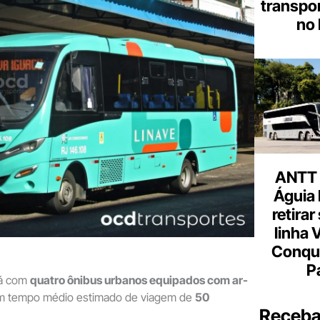
transpor
no 
ANTT 
Águia 
retirar
linha 
Conqu
P
rá com
quatro ônibus urbanos equipados com ar-
om tempo médio estimado de viagem de
50
Receba