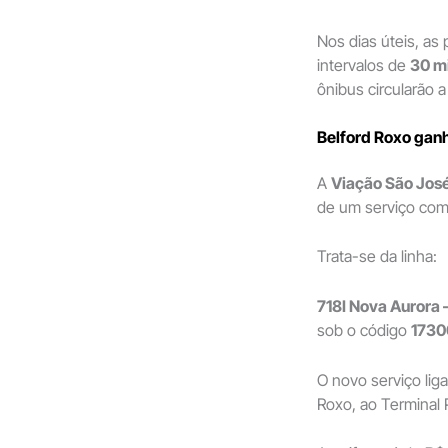
Nos dias úteis, as
intervalos de
30 m
ônibus circularão 
Belford Roxo gan
A
Viação São José
de um serviço com
Trata-se da linha:
718I Nova Aurora 
sob o código
173
O novo serviço lig
Roxo, ao Terminal