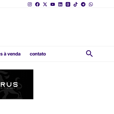
Pesquis
s à venda
contato