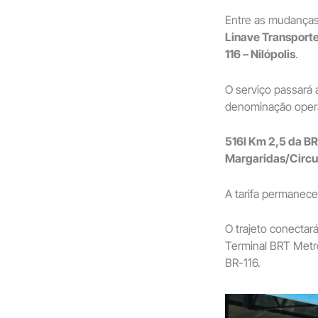
Entre as mudanças
Linave Transporte
116 – Nilópolis
.
O serviço passará 
denominação opera
516I Km 2,5 da BR-
Margaridas/Circul
A tarifa permanec
O trajeto conectar
Terminal BRT Metro
BR-116.