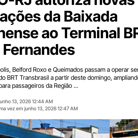
rações da Baixada
nense ao Terminal B
 Fernandes
polis, Belford Roxo e Queimados passam a operar se
do BRT Transbrasil a partir deste domingo, amplian
ara passageiros da Região ...
junho 13, 2026 12:44 AM
tima vez em
junho 13, 2026 12:47 AM
Digite
aqui
o