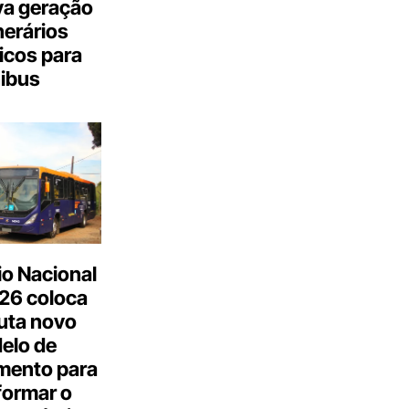
a geração
inerários
icos para
ibus
o Nacional
26 coloca
uta novo
elo de
mento para
formar o