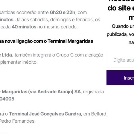
do site
 partidas ocorrerão entre
6h20 e 22h
, com
m
inutos
. Já aos sábados, domingos e feriados, os
Quando um
a cada
40 minutos
no mesmo período.
publicada, v
ha nova ligação com o Terminal Margaridas
na
 Ltda.
também integrará o Grupo C com a criação
plementar inédito.
Insc
– Margaridas (via Andrade Araújo) SA
, registrada
004005
.
ará o
Terminal José Gonçalves Gandra
, em Belford
 Pedro Fernandes.