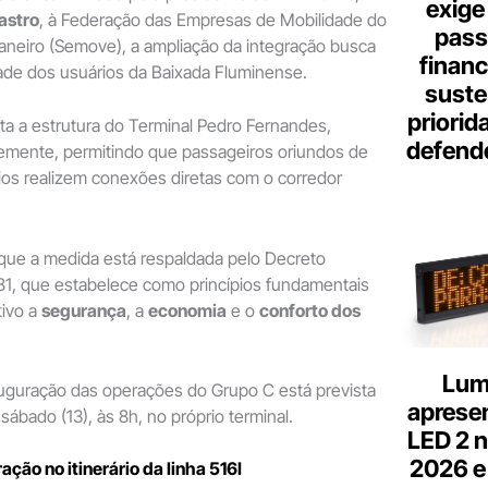
exige
astro
, à Federação das Empresas de Mobilidade do
pass
aneiro (Semove), a ampliação da integração busca
finan
ade dos usuários da Baixada Fluminense.
suste
priorid
ta a estrutura do Terminal Pedro Fernandes,
defend
emente, permitindo que passageiros oriundos de
ios realizem conexões diretas com o corredor
ue a medida está respaldada pelo Decreto
81, que estabelece como princípios fundamentais
tivo a
segurança
, a
economia
e o
conforto dos
Lum
auguração das operações do Grupo C está prevista
aprese
sábado (13), às 8h, no próprio terminal.
LED 2 n
2026 e
ração no itinerário da linha 516I