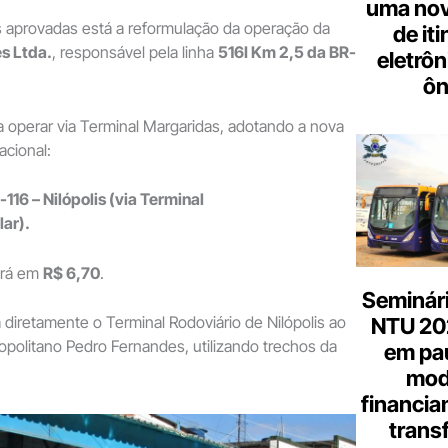
uma nov
 aprovadas está a reformulação da operação da
de it
s Ltda.
, responsável pela linha
516I Km 2,5 da BR-
eletrôn
ôn
a operar via Terminal Margaridas, adotando a nova
cional:
116 – Nilópolis (via Terminal
ar).
erá em
R$ 6,70
.
Seminári
á diretamente o Terminal Rodoviário de Nilópolis ao
NTU 20
politano Pedro Fernandes, utilizando trechos da
em pa
mod
financia
trans