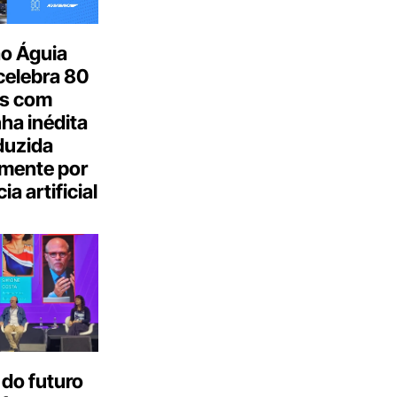
o Águia
celebra 80
s com
a inédita
duzida
lmente por
ia artificial
do futuro