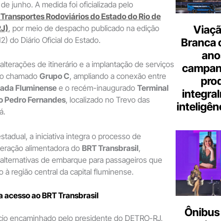
de junho. A medida foi oficializada pelo
Transportes Rodoviários do Estado do Rio de
Viaçã
RJ)
, por meio de despacho publicado na edição
12) do Diário Oficial do Estado.
Branca 
ano
alterações de itinerário e a implantação de serviços
campanh
do chamado
Grupo C
, ampliando a conexão entre
pro
xada Fluminense
e o recém-inaugurado
Terminal
integra
o Pedro Fernandes
, localizado no Trevo das
inteligênc
á.
tadual, a iniciativa integra o processo de
peração alimentadora do
BRT Transbrasil
,
alternativas de embarque para passageiros que
à região central da capital fluminense.
a acesso ao BRT Transbrasil
Ônibus 
cio encaminhado pelo presidente do DETRO-RJ,