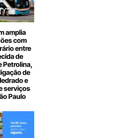
m amplia
ções com
ário entre
cida de
 Petrolina,
ligação de
Medrado e
 serviços
ão Paulo