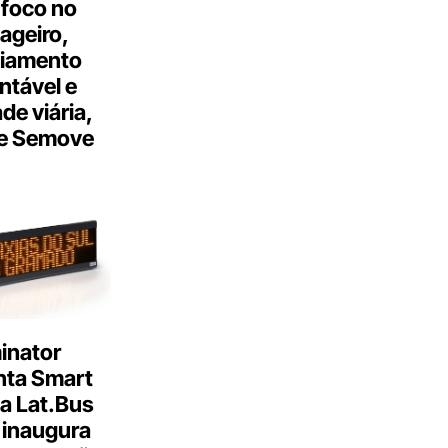
 foco no
ageiro,
ciamento
ntável e
ade viária,
e Semove
inator
nta Smart
a Lat.Bus
 inaugura