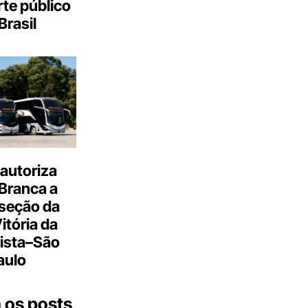
te público
Brasil
autoriza
Branca a
 seção da
Vitória da
ista–São
aulo
 os posts