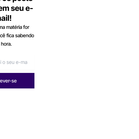
 em seu e-
ail!
a matéria for
ocê fica sabendo
 hora.
rever-se