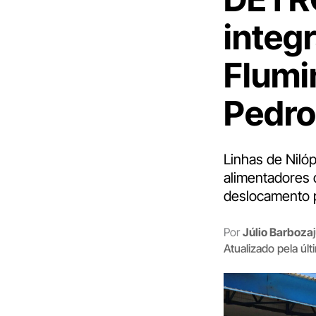
integ
Flumi
Pedro
Linhas de Niló
alimentadores 
deslocamento p
Por
Júlio Barboza
Atualizado pela úl