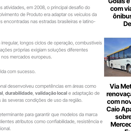
Goiás e 
s atividades, em 2008, o principal desafio do
com vi
lvimento de Produto era adaptar os veículos da
ônibu
 encontradas nas estradas brasileiras e latino-
De
ia irregular, longos ciclos de operação, combustíveis
slações próprias exigiam soluções diferentes
s nos mercados europeus.
rida com sucesso.
Via Met
onal desenvolveu competências em áreas como
renovaçã
al
,
durabilidade
,
validação local
e adaptação de
s às severas condições de uso da região.
com nov
Caio Ap
determinante para garantir que modelos da marca
sobre
ientes atributos como confiabilidade, resistência e
Merce
ional.