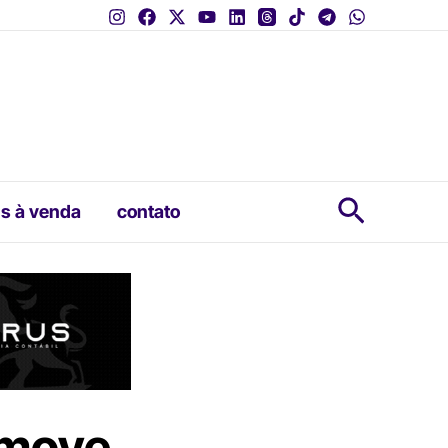
Pesquis
s à venda
contato
 move