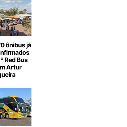
0 ônibus já
onfirmados
3º Red Bus
m Artur
ueira