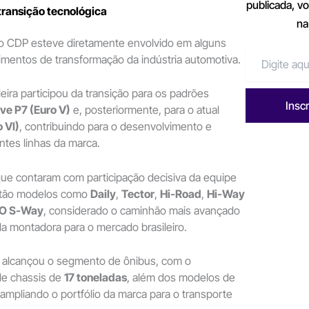
publicada, v
transição tecnológica
na
 o CDP esteve diretamente envolvido em alguns
imentos de transformação da indústria automotiva.
eira participou da transição para os padrões
Insc
ve P7 (Euro V)
e, posteriormente, para o atual
 VI)
, contribuindo para o desenvolvimento e
entes linhas da marca.
que contaram com participação decisiva da equipe
stão modelos como
Daily
,
Tector
,
Hi-Road
,
Hi-Way
O S-Way
, considerado o caminhão mais avançado
la montadora para o mercado brasileiro.
alcançou o segmento de ônibus, com o
de chassis de
17 toneladas
, além dos modelos de
 ampliando o portfólio da marca para o transporte