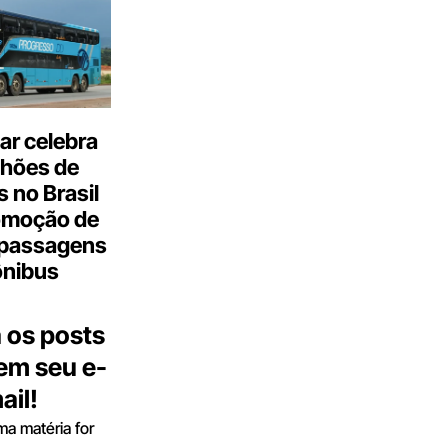
ar celebra
lhões de
 no Brasil
omoção de
passagens
ônibus
 os posts
 em seu e-
ail!
a matéria for