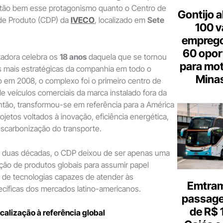
 tão bem esse protagonismo quanto o Centro de
Gontijo a
de Produto (CDP) da
IVECO
, localizado em
Sete
100 v
emprego
60 opor
adora celebra os
18 anos
daquela que se tornou
para mot
s mais estratégicas da companhia em todo o
Minas
 em 2008, o complexo foi o primeiro centro de
 veículos comerciais da marca instalado fora da
ntão, transformou-se em referência para a América
rojetos voltados à inovação, eficiência energética,
escarbonização do transporte.
 duas décadas, o CDP deixou de ser apenas uma
ção de produtos globais para assumir papel
o de tecnologias capazes de atender às
Emtram
cíficas dos mercados latino-americanos.
passagen
de R$ 
calização à referência global