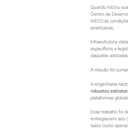
Quando iniciou sua
Centro de Desenvo
IVECO às condições
americanas.
Infraestrutura viár
específicos e legi
daquelas adotada
A missão foi cump
A engenharia naci
robustez estrutur
plataformas globai
Esse trabalho foi 
entregassem aos cl
baixo custo operac