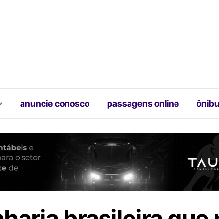
anuncie conosco
passagens online
ônibu
haria brasileira que