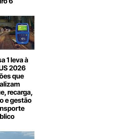
ro 6
 1 leva à
US 2026
ões que
talizam
, recarga,
o e gestão
ansporte
blico