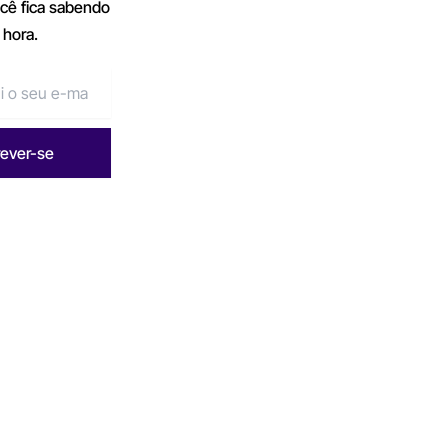
ocê fica sabendo
 hora.
rever-se