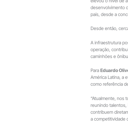
elevou o nível de a
desenvolvimento d
país, desde a conce
Desde então, cer
A infraestrutura p
operação, contrib
caminhões e ônibus
Para
Eduardo Oliv
América Latina, a 
como referência de
“Atualmente, nos t
reunindo talentos,
contribuem direta
a competitividade d