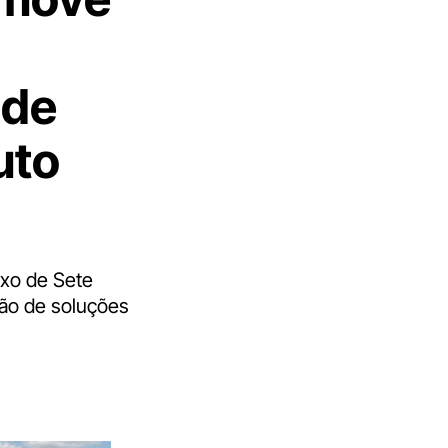
 de
uto
exo de Sete
ção de soluções