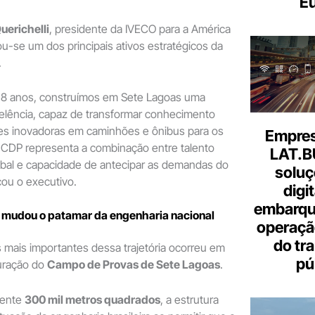
Eu
uerichelli
, presidente da IVECO para a América
ou-se um dos principais ativos estratégicos da
.
18 anos, construímos em Sete Lagoas uma
elência, capaz de transformar conhecimento
es inovadoras em caminhões e ônibus para os
Empresa
 CDP representa a combinação entre talento
LAT.B
global e capacidade de antecipar as demandas do
soluç
cou o executivo.
digi
embarque
mudou o patamar da engenharia nacional
operaçã
do tr
ais importantes dessa trajetória ocorreu em
pú
uração do
Campo de Provas de Sete Lagoas
.
mente
300 mil metros quadrados
, a estrutura