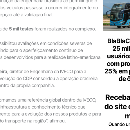
tuação da engenharia brasileira ao permitir que o
os veículos passasse a ocorrer integralmente no
pção até a validação final.
ca de
5 mil testes
foram realizados no complexo.
BlaBlaC
ossibilitou avaliações em condições severas de
25 mi
uindo para o aperfeiçoamento contínuo de
usuários
 desenvolvidos para a realidade latino-americana.
com pr
25% em 
eira
, diretor de Engenharia da IVECO para a
de 
evolução do CDP consolidou a operação brasileira
ntro da própria companhia.
Receba
ornamos uma referência global dentro da IVECO,
do site
 infraestrutura e conhecimento técnico que
mente para a evolução dos nossos produtos e para
m
o transporte na região”, afirmou.
Quando um