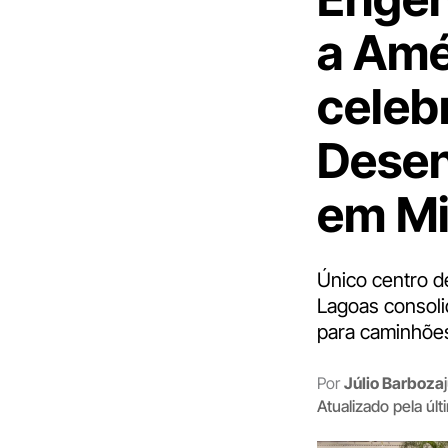
a Amé
celeb
Desen
em Mi
Único centro d
Lagoas consoli
para caminhões,
Por
Júlio Barboza
Atualizado pela úl