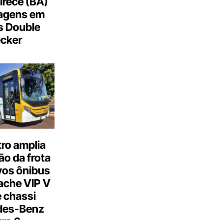
Irecê (BA)
agens em
s Double
cker
ro amplia
o da frota
os ônibus
ache VIP V
 chassi
des-Benz