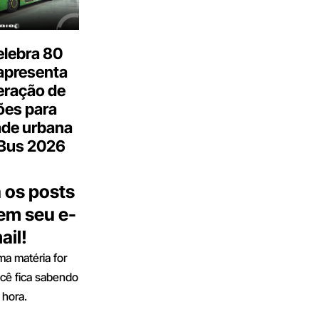
elebra 80
apresenta
eração de
ões para
ade urbana
.Bus 2026
 os posts
 em seu e-
ail!
a matéria for
ocê fica sabendo
 hora.