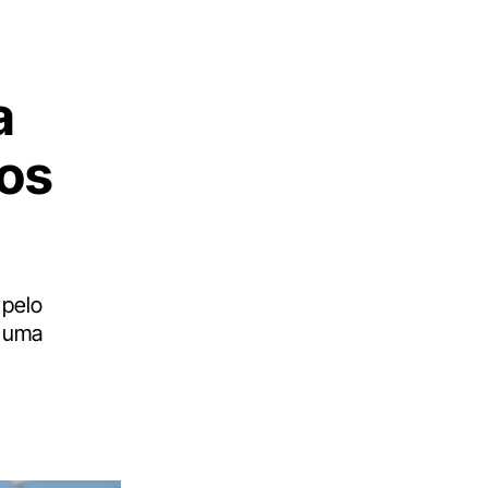
a
dos
 pelo
a uma