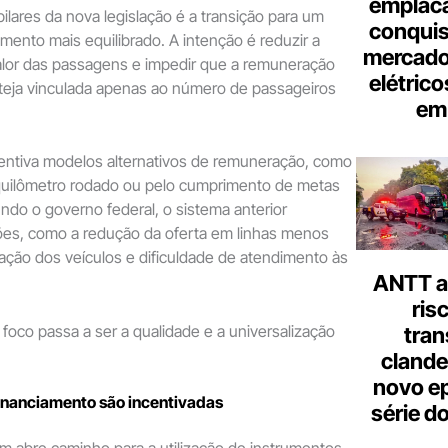
emplac
ilares da nova legislação é a transição para um
conquis
mento mais equilibrado. A intenção é reduzir a
mercado
alor das passagens e impedir que a remuneração
elétrico
teja vinculada apenas ao número de passageiros
em 
incentiva modelos alternativos de remuneração, como
uilômetro rodado ou pelo cumprimento de metas
ndo o governo federal, o sistema anterior
ções, como a redução da oferta em linhas menos
tação dos veículos e dificuldade de atendimento às
ANTT al
.
ris
oco passa a ser a qualidade e a universalização
tran
clande
novo ep
inanciamento são incentivadas
série d