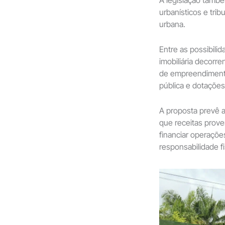
A legislação també
urbanísticos e tri
urbana.
Entre as possibili
imobiliária decorr
de empreendimentos
pública e dotações
A proposta prevê a
que receitas prove
financiar operações
responsabilidade fi