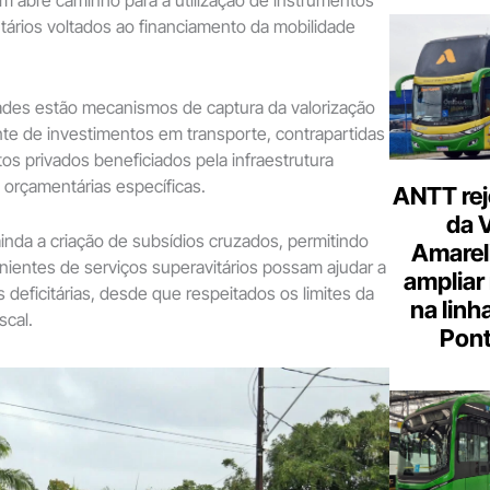
m abre caminho para a utilização de instrumentos
butários voltados ao financiamento da mobilidade
dades estão mecanismos de captura da valorização
ente de investimentos em transporte, contrapartidas
 privados beneficiados pela infraestrutura
 orçamentárias específicas.
ANTT rej
da 
inda a criação de subsídios cruzados, permitindo
Amarel
nientes de serviços superavitários possam ajudar a
ampliar
 deficitárias, desde que respeitados os limites da
na linh
scal.
Pont