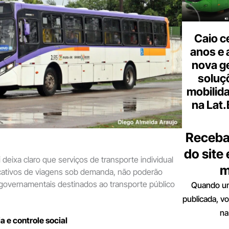
Caio c
anos e 
nova g
soluç
mobilid
na Lat
Receba
do site
ei deixa claro que serviços de transporte individual
m
icativos de viagens sob demanda, não poderão
governamentais destinados ao transporte público
Quando um
publicada, v
na
a e controle social