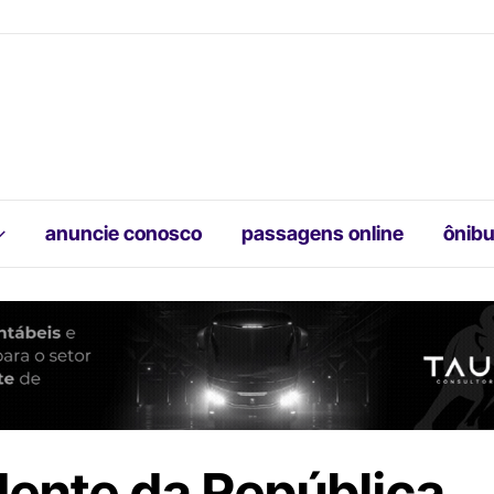
anuncie conosco
passagens online
ônibu
dente da República