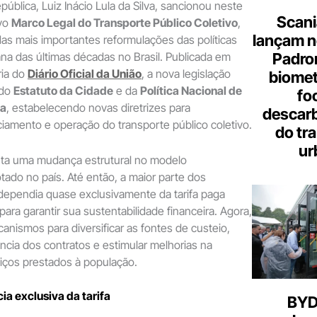
ública, Luiz Inácio Lula da Silva, sancionou neste
Scani
ovo
Marco Legal do Transporte Público Coletivo
,
lançam n
as mais importantes reformulações das políticas
Padron
na das últimas décadas no Brasil. Publicada em
ria do
Diário Oficial da União
, a nova legislação
biome
 do
Estatuto da Cidade
e da
Política Nacional de
fo
na
, estabelecendo novas diretrizes para
descar
ciamento e operação do transporte público coletivo.
do tr
ur
ta uma mudança estrutural no modelo
tado no país. Até então, a maior parte dos
dependia quase exclusivamente da tarifa paga
ara garantir sua sustentabilidade financeira. Agora,
canismos para diversificar as fontes de custeio,
ência dos contratos e estimular melhorias na
iços prestados à população.
a exclusiva da tarifa
BYD 