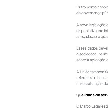
Outro ponto consid
da governança públ
A nova legislação 
disponibilizarem i
arrecadação e qua
Esses dados deverã
à sociedade, permi
sobre a aplicação 
A União também fi
referência e boas 
na estruturação de
Qualidade do ser
O Marco Legal est