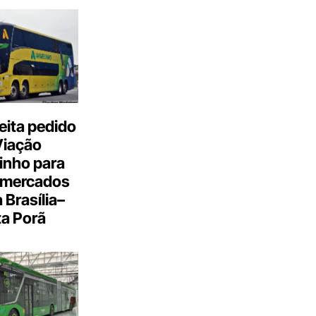
eita pedido
Viação
inho para
 mercados
a Brasília–
a Porã