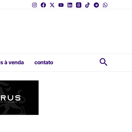
Pesquis
s à venda
contato