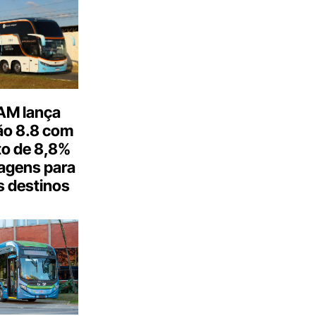
M lança
o 8.8 com
o de 8,8%
agens para
s destinos