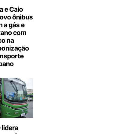
a e Caio
ovo ônibus
 a gás e
tano com
co na
bonização
ansporte
bano
lidera