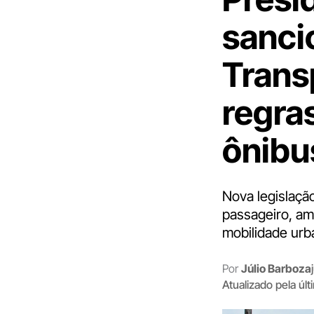
sanci
Trans
regra
ônibus
Nova legislaçã
passageiro, am
mobilidade urb
Por
Júlio Barboza
Atualizado pela úl