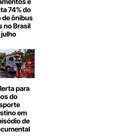
amentos e
ta 74% do
 de ônibus
s no Brasil
julho
erta para
cos do
sporte
stino em
isódio de
ocumental