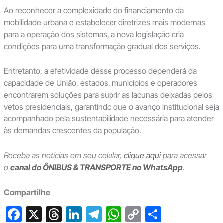
Ao reconhecer a complexidade do financiamento da
mobilidade urbana e estabelecer diretrizes mais modernas
para a operação dos sistemas, a nova legislação cria
condições para uma transformação gradual dos serviços.
Entretanto, a efetividade desse processo dependerá da
capacidade de União, estados, municípios e operadores
encontrarem soluções para suprir as lacunas deixadas pelos
vetos presidenciais, garantindo que o avanço institucional seja
acompanhado pela sustentabilidade necessária para atender
às demandas crescentes da população.
Receba as notícias em seu celular,
clique aqui
para acessar
o
canal do ÔNIBUS & TRANSPORTE no WhatsApp
.
Compartilhe
F
X
T
Li
T
W
C
S