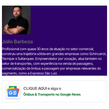
a
hr
n
el
h
o
h
c
e
ke
e
at
p
ar
e
a
dI
gr
s
y
e
b
d
n
a
A
Li
o
s
m
p
n
o
p
k
Júlio Barboza
k
Profissional com quase 30 anos de atuação no setor comercial,
construiu uma trajetória sólida em grandes empresas como Schincariol,
Tecnipar e Sultanques. Empreendedor por vocação, atua também no
setor de transportes, com experiência na venda de passagens,
comercialização de ônibus e passagem por empresas relevantes do
segmento, como a Expresso São Luiz.
CLIQUE AQUI e siga o
Ônibus & Transporte
no Google News