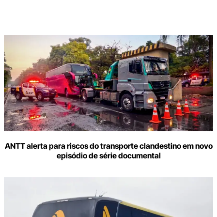
Digite
aqui
o
seu
e-
mail
ANTT alerta para riscos do transporte clandestino em novo
episódio de série documental