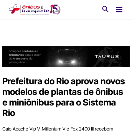
Ir
Pesquisa
para
o
conteúdo
Prefeitura do Rio aprova novos
modelos de plantas de ônibus
e miniônibus para o Sistema
Rio
Caio Apache Vip V, Millenium V e Fox 2400 III recebem