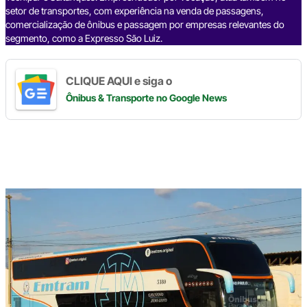
setor de transportes, com experiência na venda de passagens,
comercialização de ônibus e passagem por empresas relevantes do
segmento, como a Expresso São Luiz.
CLIQUE AQUI e siga o
Ônibus & Transporte
no Google News
Digite
aqui
o
seu
e-
mail