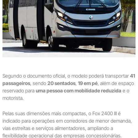
Segundo o documento oficial, o modelo poderá transportar
41
passageiros
, sendo
20 sentados
,
19 em pé
, além de espaço
reservado para
uma pessoa com mobilidade reduzida
e o
motorista.
Pelas suas dimensões mais compactas, o Fox 2400 III é
indicado para operações em corredores de menor demanda,
vias estreitas e serviços alimentadores, ampliando a
flexibilidade operacional das empresas concessionárias.