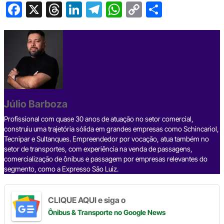
F
X
T
Li
T
W
C
S
a
hr
n
el
h
o
h
c
e
ke
e
at
p
ar
e
a
dI
gr
s
y
e
b
d
n
a
A
Li
o
s
m
p
n
o
p
k
Júlio Barboza
k
Profissional com quase 30 anos de atuação no setor comercial,
construiu uma trajetória sólida em grandes empresas como Schincariol,
Tecnipar e Sultanques. Empreendedor por vocação, atua também no
setor de transportes, com experiência na venda de passagens,
comercialização de ônibus e passagem por empresas relevantes do
segmento, como a Expresso São Luiz.
CLIQUE AQUI e siga o
Ônibus & Transporte
no Google News