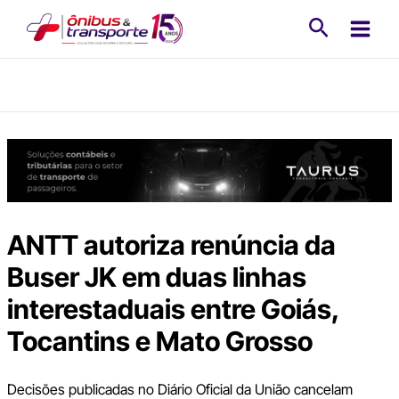
Ir
Pesquisa
para
o
conteúdo
ANTT autoriza renúncia da
Buser JK em duas linhas
interestaduais entre Goiás,
Tocantins e Mato Grosso
Decisões publicadas no Diário Oficial da União cancelam