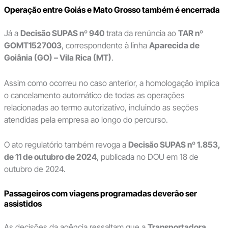
Operação entre Goiás e Mato Grosso também é encerrada
Já a
Decisão SUPAS nº 940
trata da renúncia ao
TAR nº
GOMT1527003
, correspondente à linha
Aparecida de
Goiânia (GO) – Vila Rica (MT)
.
Assim como ocorreu no caso anterior, a homologação implica
o cancelamento automático de todas as operações
relacionadas ao termo autorizativo, incluindo as seções
atendidas pela empresa ao longo do percurso.
O ato regulatório também revoga a
Decisão SUPAS nº 1.853,
de 11 de outubro de 2024
, publicada no DOU em 18 de
outubro de 2024.
Passageiros com viagens programadas deverão ser
assistidos
As decisões da agência ressaltam que a
Transportadora