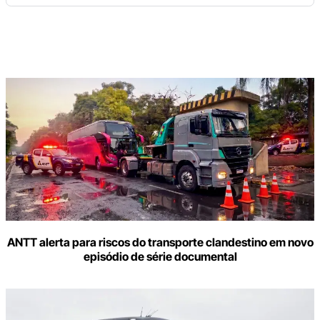
Digite
aqui
o
seu
e-
mail
ANTT alerta para riscos do transporte clandestino em novo
episódio de série documental