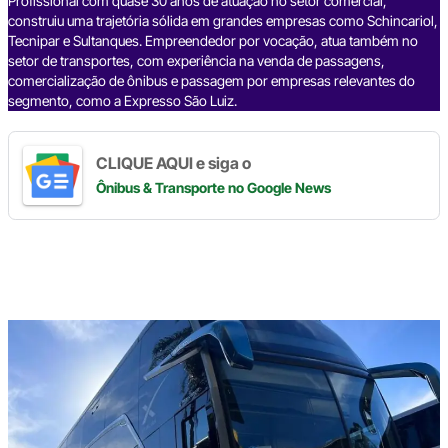
o
s
I
a
p
n
Profissional com quase 30 anos de atuação no setor comercial,
construiu uma trajetória sólida em grandes empresas como Schincariol,
k
n
m
p
k
Tecnipar e Sultanques. Empreendedor por vocação, atua também no
setor de transportes, com experiência na venda de passagens,
comercialização de ônibus e passagem por empresas relevantes do
segmento, como a Expresso São Luiz.
CLIQUE AQUI e siga o
Ônibus & Transporte
no Google News
Digite
aqui
o
seu
e-
mail