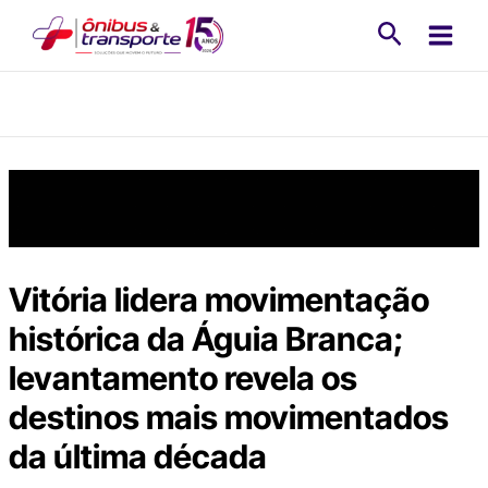
Ir
Pesquisa
para
o
conteúdo
Vitória lidera movimentação
histórica da Águia Branca;
levantamento revela os
destinos mais movimentados
da última década