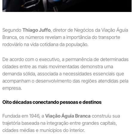
Segundo
Thiago Juffo
, diretor de Negócios da Viação Águia
Branca, os números revelam a importância do transporte
rodoviário na vida cotidiana da população.
De acordo com o executivo, a permanência de determinadas
cidades entre as mais movimentadas demonstra uma
demanda sólida, associada a necessidades essenciais que
acompanham o desenvolvimento das regiões atendidas pela
empresa.
Oito décadas conectando pessoas e destinos
Fundada em 1946, a
Viação Águia Branca
construiu sua
trajetória baseada na integração entre grandes capitais,
cidades médias e municípios do interior.