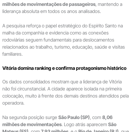
milhões de movimentações de passageiros
, mantendo a
liderança absoluta em todos os anos analisados.
A pesquisa reforça o papel estratégico do Espírito Santo na
malha da companhia e evidencia como as conexões
rodoviárias seguem fundamentais para deslocamentos
relacionados ao trabalho, turismo, educação, saúde e visitas
familiares.
Vitória domina ranking e confirma protagonismo histórico
Os dados consolidados mostram que a liderança de Vitória
não foi circunstancial. A cidade aparece isolada na primeira
colocação, muito à frente dos demais destinos atendidos pela
operadora.
Na segunda posição surge
São Paulo (SP)
, com
8,06
milhões de movimentações
. Logo atrás aparecem
São
Mateus (ES)
, com
7,93 milhões
, e o
Rio de Janeiro (RJ)
, que