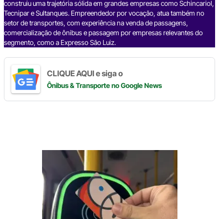
construiu uma trajetória sólida em grandes empresas como Schincariol,
Tecnipar e Sultanques. Empreendedor por vocação, atua também no
setor de transportes, com experiência na venda de passagens,
comercialização de ônibus e passagem por empresas relevantes do
segmento, como a Expresso São Luiz.
CLIQUE AQUI e siga o
Ônibus & Transporte
no Google News
Digite
aqui
o
seu
e-
mail