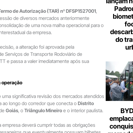
lançam n
Padron
Termo de Autorização (TAR) nº DFSP1527001
,
biome
ressão de diversos mercados anteriormente
fo
onsolidação de uma nova malha operacional para o
descar
 interestadual da empresa.
do tr
ur
cisão, a alteração foi aprovada pela
de Serviços de Transporte Rodoviário de
TT e passa a valer imediatamente após sua
a operação
 uma significativa revisão dos mercados atendidos
a ao longo do corredor que conecta o
Distrito
BYD 
 de
Goiás
, o
Triângulo Mineiro
e o interior paulista.
emplac
 empresa deverá cumprir todas as obrigações
conquis
passageiros que eventualmente possuam bilhetes