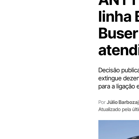
linha
Buser
atend
Decisão public
extingue dezen
para a ligação e
Por
Júlio Barboza
Atualizado pela úl