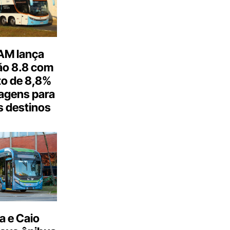
M lança
o 8.8 com
o de 8,8%
agens para
s destinos
a e Caio