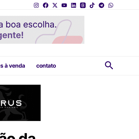
Pesquis
s à venda
contato
ão da