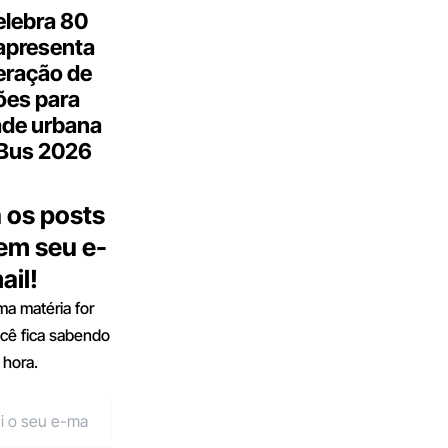
elebra 80
apresenta
eração de
ões para
ade urbana
.Bus 2026
 os posts
 em seu e-
ail!
a matéria for
ocê fica sabendo
 hora.