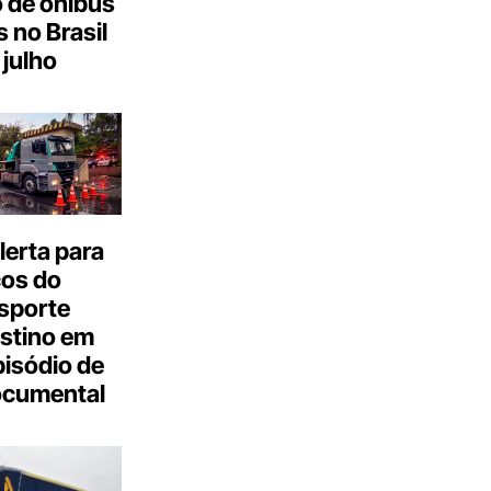
 de ônibus
s no Brasil
julho
erta para
cos do
sporte
stino em
isódio de
ocumental