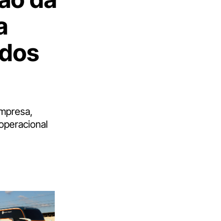
a
ados
empresa,
operacional