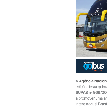
A
Agência Naciona
edição desta quinta
SUPAS nº 969/2
a promover uma amp
interestadual
Brasí