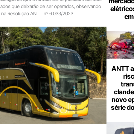
mercado
cados que deixarão de ser operados, observando
elétrico
as na Resolução ANTT nº 6.033/2023.
em 
ANTT al
ris
tran
clande
novo ep
série d