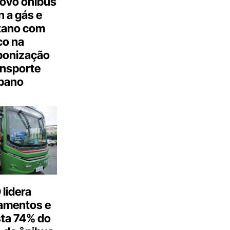
ovo ônibus
 a gás e
tano com
co na
bonização
ansporte
bano
lidera
amentos e
ta 74% do