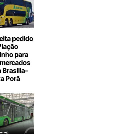
eita pedido
Viação
inho para
 mercados
a Brasília–
a Porã