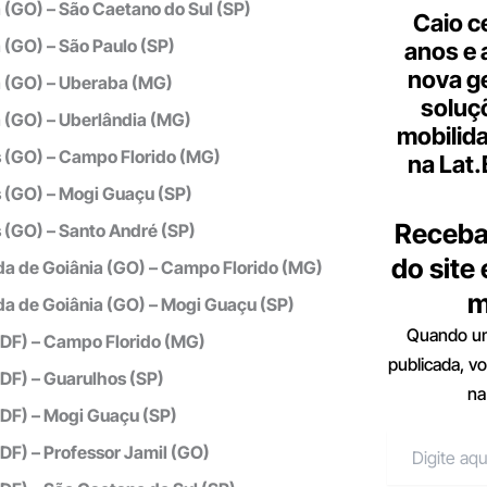
 (GO) – São Caetano do Sul (SP)
Caio c
 (GO) – São Paulo (SP)
anos e 
nova g
a (GO) – Uberaba (MG)
soluç
 (GO) – Uberlândia (MG)
mobilid
 (GO) – Campo Florido (MG)
na Lat
 (GO) – Mogi Guaçu (SP)
Receba
 (GO) – Santo André (SP)
do site
a de Goiânia (GO) – Campo Florido (MG)
m
a de Goiânia (GO) – Mogi Guaçu (SP)
Quando um
 (DF) – Campo Florido (MG)
publicada, v
 (DF) – Guarulhos (SP)
na
 (DF) – Mogi Guaçu (SP)
 (DF) – Professor Jamil (GO)