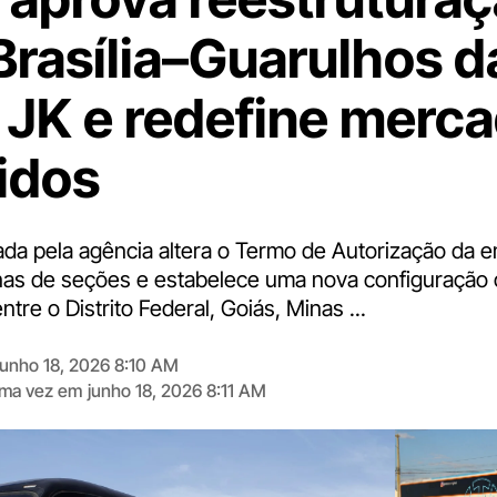
 Brasília–Guarulhos d
 JK e redefine merc
idos
ada pela agência altera o Termo de Autorização da 
as de seções e estabelece uma nova configuração 
ntre o Distrito Federal, Goiás, Minas ...
junho 18, 2026 8:10 AM
tima vez em
junho 18, 2026 8:11 AM
Digite
aqui
o