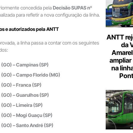
eriormente concedida pela
Decisão SUPAS nº
ualizada para refletir a nova configuração da linha.
s e autorizados pela ANTT
ANTT rej
rovada, a linha passa a contar com os seguintes
da 
dos:
Amarel
ampliar
 (GO) – Campinas (SP)
na linh
 (GO) – Campo Florido (MG)
Pont
 (GO) – Franca (SP)
 (GO) – Guarulhos (SP)
 (GO) – Limeira (SP)
 (GO) – Mogi Guaçu (SP)
 (GO) – Santo André (SP)