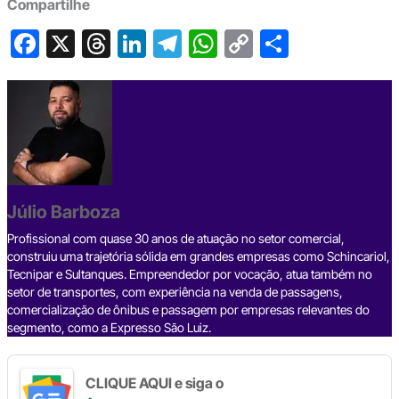
Compartilhe
F
X
T
Li
T
W
C
S
a
hr
n
el
h
o
h
c
e
ke
e
at
p
ar
e
a
dI
gr
s
y
e
b
d
n
a
A
Li
o
s
m
p
n
o
p
k
Júlio Barboza
k
Profissional com quase 30 anos de atuação no setor comercial,
construiu uma trajetória sólida em grandes empresas como Schincariol,
Tecnipar e Sultanques. Empreendedor por vocação, atua também no
setor de transportes, com experiência na venda de passagens,
comercialização de ônibus e passagem por empresas relevantes do
segmento, como a Expresso São Luiz.
CLIQUE AQUI e siga o