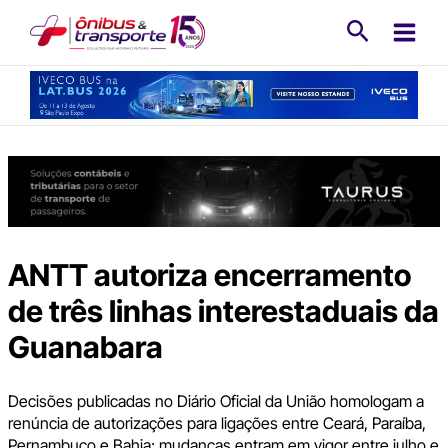
Ir
Pesquisa
para
o
conteúdo
ANTT autoriza encerramento
de três linhas interestaduais da
Guanabara
Decisões publicadas no Diário Oficial da União homologam a
renúncia de autorizações para ligações entre Ceará, Paraíba,
Pernambuco e Bahia; mudanças entram em vigor entre julho e