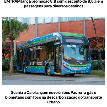
EMTRAM lança promoção 8.8 com desconto de 8,8% em
passagens para diversos destinos
Scania e Caio lançam novo ônibus Padron a gás e
biometano com foco na descarbonização do transporte
urbano