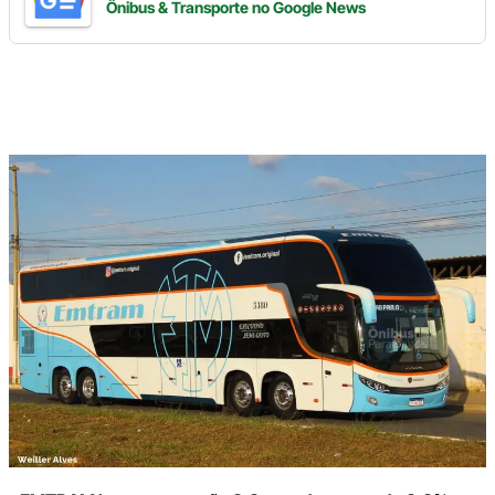
Ônibus & Transporte
no Google News
Digite
aqui
o
seu
e-
mail