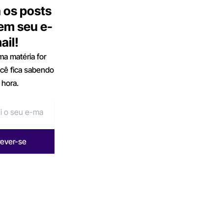
 os posts
 em seu e-
ail!
a matéria for
ocê fica sabendo
 hora.
rever-se