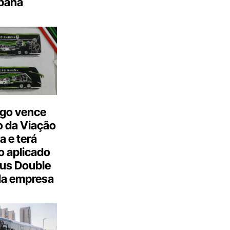
bana
go vence
 da Viação
a e terá
 aplicado
us Double
da empresa