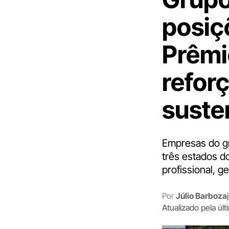
posiç
Prêmi
refor
suste
Empresas do g
três estados d
profissional, g
Por
Júlio Barboza
Atualizado pela úl