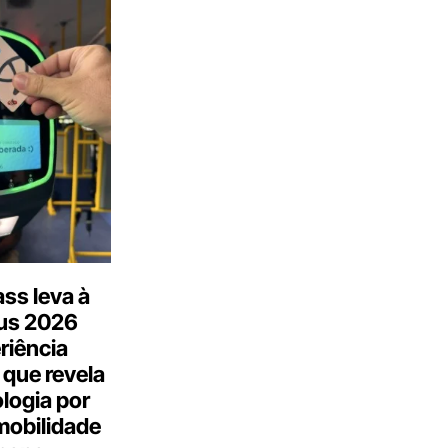
ss leva à
us 2026
riência
 que revela
logia por
mobilidade