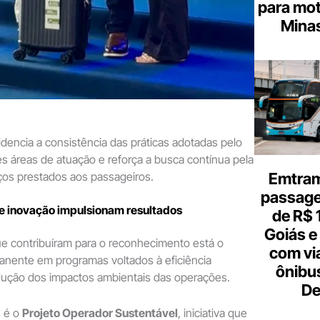
para mot
Minas
encia a consistência das práticas adotadas pelo
s áreas de atuação e reforça a busca contínua pela
ços prestados aos passageiros.
Emtram
passagen
 e inovação impulsionam resultados
de R$ 
Goiás e 
ue contribuíram para o reconhecimento está o
com vi
anente em programas voltados à eficiência
ônibu
edução dos impactos ambientais das operações.
De
 é o
Projeto Operador Sustentável
, iniciativa que