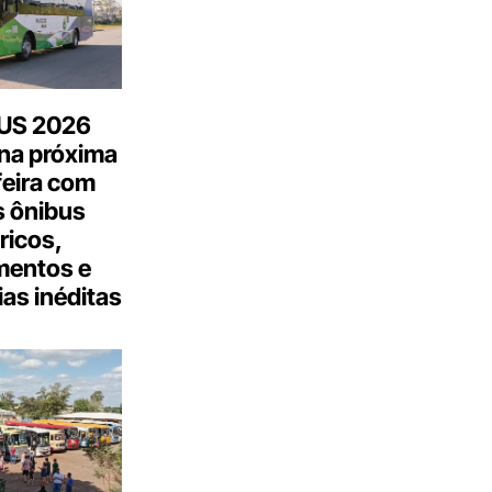
US 2026
na próxima
feira com
 ônibus
tricos,
mentos e
as inéditas