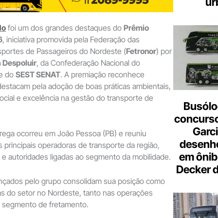
ur
do
foi um dos grandes destaques do
Prêmio
6
, iniciativa promovida pela Federação das
portes de Passageiros do Nordeste (
Fetronor
) por
 Despoluir
, da Confederação Nacional do
 e do
SEST SENAT
. A premiação reconhece
estacam pela adoção de boas práticas ambientais,
ocial e excelência na gestão do transporte de
Busólo
concurso
Garci
trega ocorreu em João Pessoa (PB) e reuniu
desenho
 principais operadoras de transporte da região,
em ônib
is e autoridades ligadas ao segmento da mobilidade.
Decker 
ançados pelo grupo consolidam sua posição como
as do setor no Nordeste, tanto nas operações
 segmento de fretamento.