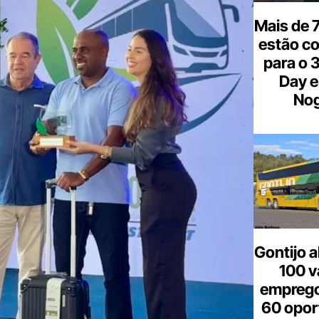
Mais de 7
estão c
para o 
Day e
Nog
Gontijo a
100 v
emprego
60 opor