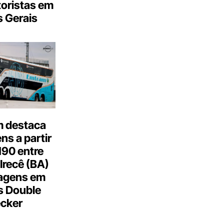
oristas em
 Gerais
 destaca
s a partir
190 entre
Irecê (BA)
agens em
s Double
cker