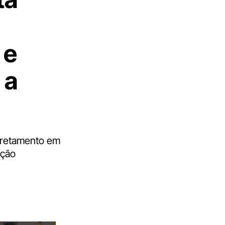
 e
 a
Fretamento em
ação