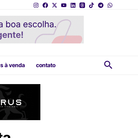
Pesquis
s à venda
contato
ta