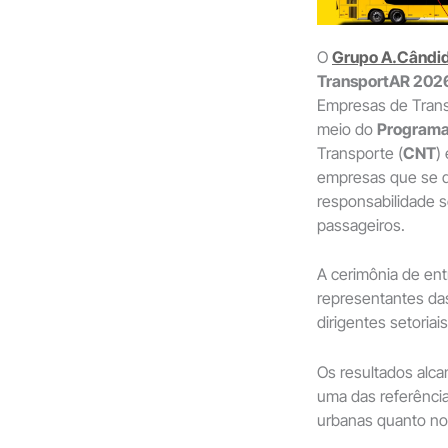
O
Grupo A.Cândi
TransportAR 202
Empresas de Trans
meio do
Programa
Transporte (
CNT
)
empresas que se d
responsabilidade s
passageiros.
A cerimônia de en
representantes das
dirigentes setoria
Os resultados alc
uma das referênci
urbanas quanto no