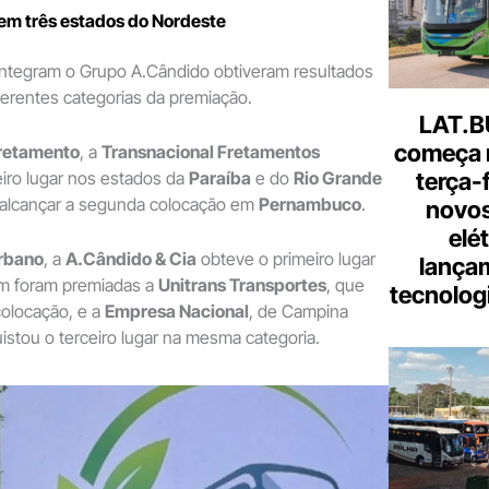
m três estados do Nordeste
ntegram o Grupo A.Cândido obtiveram resultados
erentes categorias da premiação.
LAT.B
começa 
retamento
, a
Transnacional Fretamentos
terça-
iro lugar nos estados da
Paraíba
e do
Rio Grande
 alcançar a segunda colocação em
Pernambuco
.
novos
elé
rbano
, a
A.Cândido & Cia
obteve o primeiro lugar
lança
m foram premiadas a
Unitrans Transportes
, que
tecnologi
colocação, e a
Empresa Nacional
, de Campina
stou o terceiro lugar na mesma categoria.