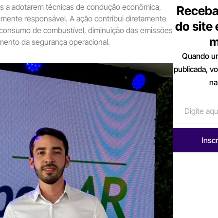
tas a adotarem técnicas de condução econômica,
Receba
mente responsável. A ação contribui diretamente
do site
 consumo de combustível, diminuição das emissões
m
mento da segurança operacional.
Quando um
publicada, v
na
Insc