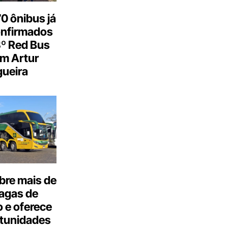
0 ônibus já
onfirmados
3º Red Bus
m Artur
ueira
bre mais de
agas de
 e oferece
tunidades