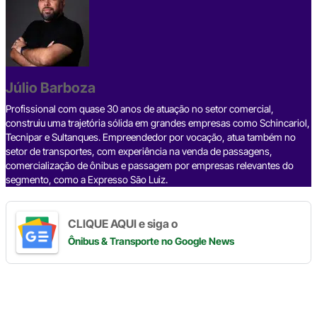
a
h
i
e
h
o
h
c
r
n
l
a
p
a
e
e
k
e
t
y
r
b
a
e
g
s
L
e
Júlio Barboza
o
d
d
r
A
i
o
s
I
a
p
n
Profissional com quase 30 anos de atuação no setor comercial,
construiu uma trajetória sólida em grandes empresas como Schincariol,
k
n
m
p
k
Tecnipar e Sultanques. Empreendedor por vocação, atua também no
setor de transportes, com experiência na venda de passagens,
comercialização de ônibus e passagem por empresas relevantes do
segmento, como a Expresso São Luiz.
CLIQUE AQUI e siga o
Ônibus & Transporte
no Google News