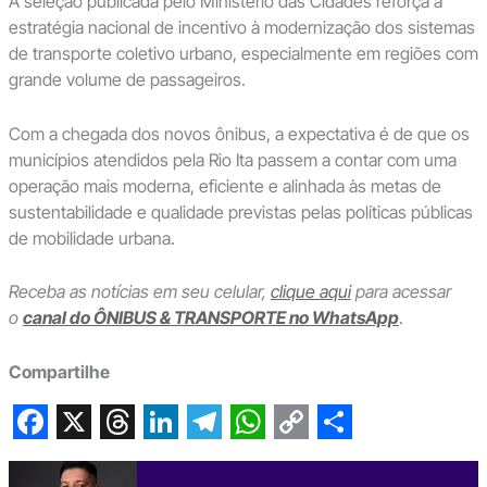
A seleção publicada pelo Ministério das Cidades reforça a
estratégia nacional de incentivo à modernização dos sistemas
de transporte coletivo urbano, especialmente em regiões com
grande volume de passageiros.
Com a chegada dos novos ônibus, a expectativa é de que os
municípios atendidos pela Rio Ita passem a contar com uma
operação mais moderna, eficiente e alinhada às metas de
sustentabilidade e qualidade previstas pelas políticas públicas
de mobilidade urbana.
Receba as notícias em seu celular,
clique aqui
para acessar
o
canal do ÔNIBUS & TRANSPORTE no WhatsApp
.
Compartilhe
F
X
T
L
T
W
C
S