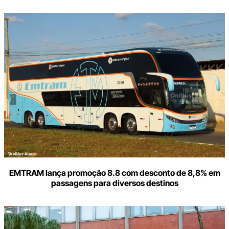
Digite
aqui
o
seu
e-
mail
EMTRAM lança promoção 8.8 com desconto de 8,8% em
passagens para diversos destinos