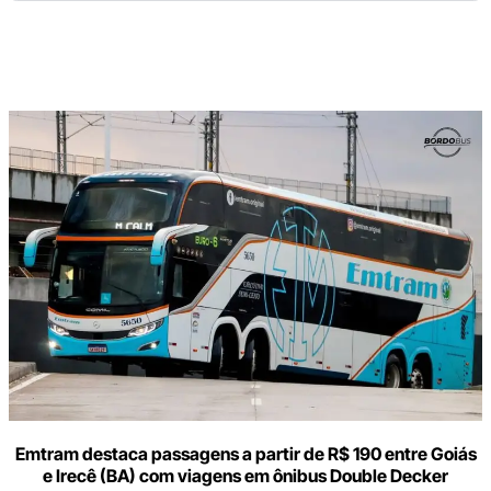
Digite
aqui
o
seu
e-
mail
Emtram destaca passagens a partir de R$ 190 entre Goiás
e Irecê (BA) com viagens em ônibus Double Decker