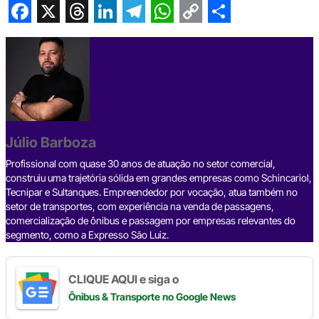
F
X
T
L
T
W
C
S
a
h
i
e
h
o
h
c
r
n
l
a
p
a
e
e
k
e
t
y
r
b
a
e
g
s
L
e
Júlio Barboza
o
d
d
r
A
i
o
s
I
a
p
n
Profissional com quase 30 anos de atuação no setor comercial,
construiu uma trajetória sólida em grandes empresas como Schincariol,
k
n
m
p
k
Tecnipar e Sultanques. Empreendedor por vocação, atua também no
setor de transportes, com experiência na venda de passagens,
comercialização de ônibus e passagem por empresas relevantes do
segmento, como a Expresso São Luiz.
CLIQUE AQUI e siga o
Ônibus & Transporte
no Google News