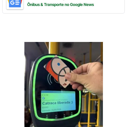
Ônibus & Transporte
no Google News
Digite
aqui
o
seu
e-
mail