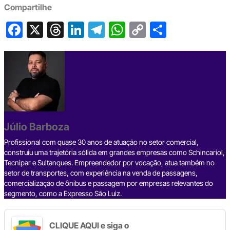
Compartilhe
F
X
T
Li
T
W
C
S
a
hr
n
el
h
o
h
c
e
ke
e
at
p
ar
e
a
dI
gr
s
y
e
b
d
n
a
A
Li
o
s
m
p
n
o
p
k
Júlio Barboza
k
Profissional com quase 30 anos de atuação no setor comercial,
construiu uma trajetória sólida em grandes empresas como Schincariol,
Tecnipar e Sultanques. Empreendedor por vocação, atua também no
setor de transportes, com experiência na venda de passagens,
comercialização de ônibus e passagem por empresas relevantes do
segmento, como a Expresso São Luiz.
CLIQUE AQUI e siga o