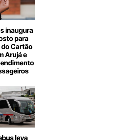
s inaugura
osto para
 do Cartão
 Arujá e
tendimento
ssageiros
bus leva