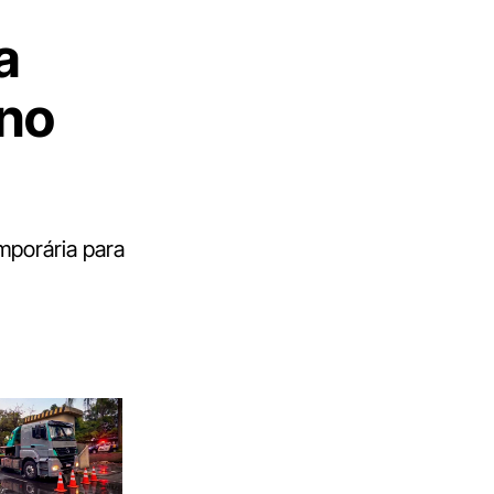
a
 no
emporária para