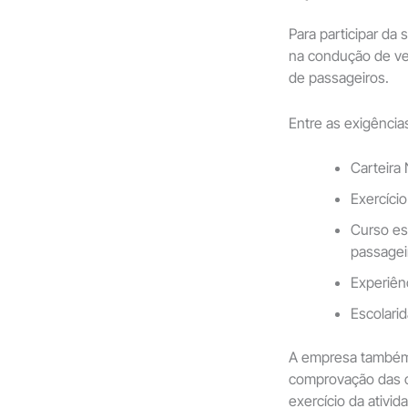
Para participar da
na condução de veí
de passageiros.
Entre as exigência
Carteira 
Exercíci
Curso es
passagei
Experiên
Escolari
A empresa também e
comprovação das c
exercício da ativid