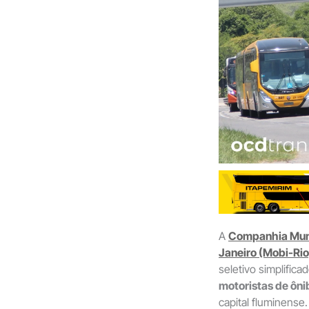
A
Companhia Munic
Janeiro (Mobi-Rio
seletivo simplific
motoristas de ôni
capital fluminense