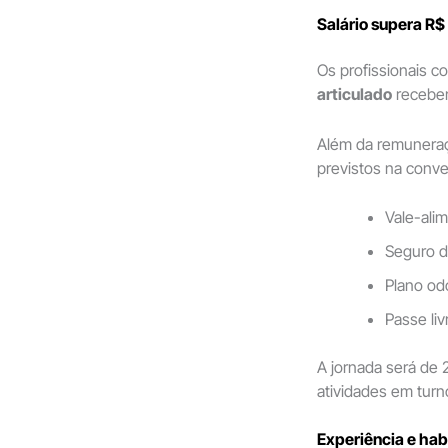
Salário supera R$ 
Os profissionais c
articulado
receber
Além da remuneraçã
previstos na conven
Vale-ali
Seguro d
Plano od
Passe li
A jornada será de 
atividades em turn
Experiência e habi