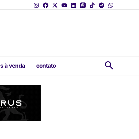
Pesquis
s à venda
contato