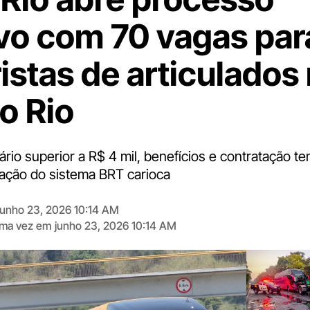
ivo com 70 vagas par
istas de articulados
o Rio
lário superior a R$ 4 mil, benefícios e contratação t
ração do sistema BRT carioca
junho 23, 2026 10:14 AM
tima vez em
junho 23, 2026 10:14 AM
Digite
aqui
o
seu