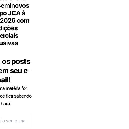
seminovos
po JCA à
 2026 com
dições
rciais
usivas
 os posts
 em seu e-
ail!
a matéria for
ocê fica sabendo
 hora.