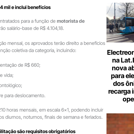
4 mil e inclui benefícios
ontratados para a função de
motorista de
ão salário-base de R$ 4.104,18.
o mensal, os aprovados terão direito a benefícios
ção coletiva da categoria, incluindo:
Electreo
na Lat
mentação de R$ 660;
nova a
para ele
e vida;
dos ôn
ontológico;
recarga 
vre para deslocamento.
ope
210 horas mensais, em escala 6×1, podendo incluir
os diurnos, noturnos, finais de semana e feriados.
litação são requisitos obrigatórios