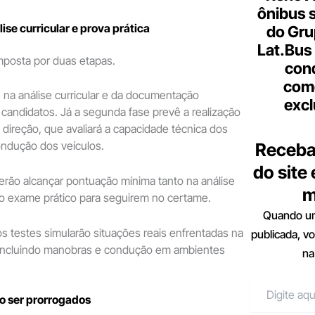
ônibus 
ise curricular e prova prática
do Gru
Lat.Bus
mposta por duas etapas.
con
come
e na análise curricular e da documentação
excl
candidatos. Já a segunda fase prevê a realização
 direção, que avaliará a capacidade técnica dos
ondução dos veículos.
Receba
do site
rão alcançar pontuação mínima tanto na análise
m
no exame prático para seguirem no certame.
Quando um
os testes simularão situações reais enfrentadas na
publicada, v
incluindo manobras e condução em ambientes
na
o ser prorrogados