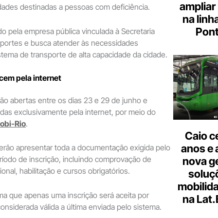
ampliar
dades destinadas a pessoas com deficiência.
na linh
Pont
ado pela empresa pública vinculada à Secretaria
sportes e busca atender às necessidades
stema de transporte de alta capacidade da cidade.
cem pela internet
rão abertas entre os dias 23 e 29 de junho e
adas exclusivamente pela internet, por meio do
Mobi-Rio
.
Caio c
anos e 
erão apresentar toda a documentação exigida pelo
eríodo de inscrição, incluindo comprovação de
nova g
ional, habilitação e cursos obrigatórios.
soluç
mobilid
ma que apenas uma inscrição será aceita por
na Lat
onsiderada válida a última enviada pelo sistema.