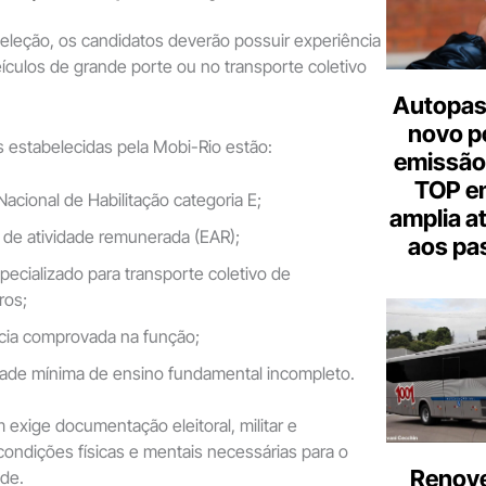
 seleção, os candidatos deverão possuir experiência
culos de grande porte ou no transporte coletivo
Autopas
novo p
s estabelecidas pela Mobi-Rio estão:
emissão
TOP em
Nacional de Habilitação categoria E;
amplia a
o de atividade remunerada (EAR);
aos pa
pecializado para transporte coletivo de
ros;
cia comprovada na função;
dade mínima de ensino fundamental incompleto.
xige documentação eleitoral, militar e
ondições físicas e mentais necessárias para o
Renove
ade.