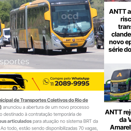
e-
mail
ANTT al
ris
tran
clande
novo ep
série d
ipal de Transportes Coletivos do Rio de
)
anunciou a abertura de um novo processo
ANTT rej
ado destinado à contratação temporária de
da 
bus articulados
para atuação no sistema BRT da
Amarel
. Ao todo, estão sendo disponibilizadas 70 vagas,