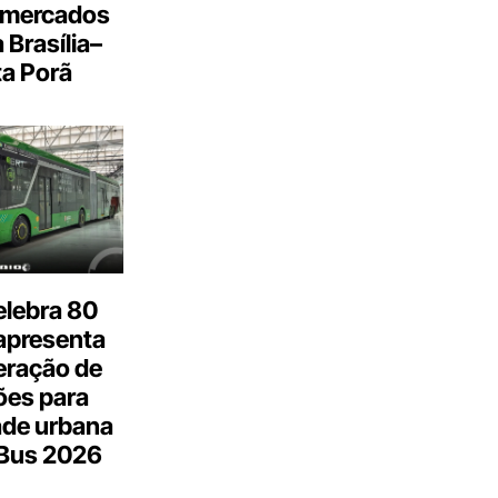
 mercados
a Brasília–
a Porã
elebra 80
apresenta
eração de
ões para
ade urbana
.Bus 2026