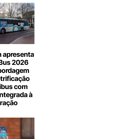
n apresenta
.Bus 2026
bordagem
trificação
ibus com
integrada à
ração