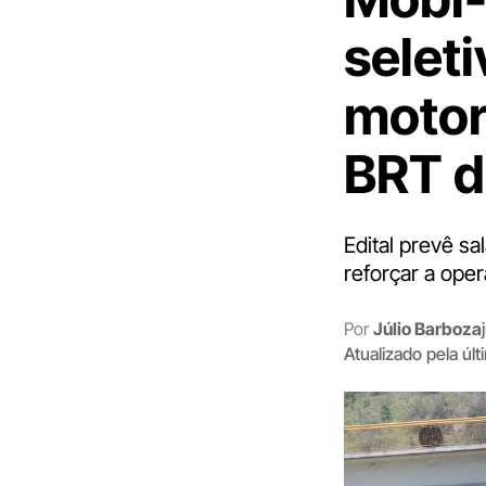
selet
motor
BRT d
Edital prevê sa
reforçar a ope
Por
Júlio Barboza
Atualizado pela úl