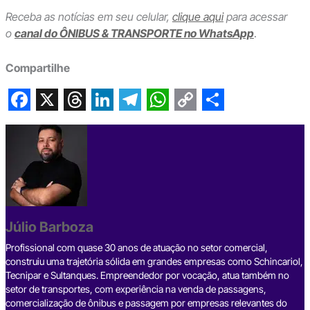
Receba as notícias em seu celular,
clique aqui
para acessar
o
canal do ÔNIBUS & TRANSPORTE no WhatsApp
.
Compartilhe
F
X
T
L
T
W
C
S
a
h
i
e
h
o
h
c
r
n
l
a
p
a
e
e
k
e
t
y
r
b
a
e
g
s
L
e
Júlio Barboza
o
d
d
r
A
i
o
s
I
a
p
n
Profissional com quase 30 anos de atuação no setor comercial,
construiu uma trajetória sólida em grandes empresas como Schincariol,
k
n
m
p
k
Tecnipar e Sultanques. Empreendedor por vocação, atua também no
setor de transportes, com experiência na venda de passagens,
comercialização de ônibus e passagem por empresas relevantes do