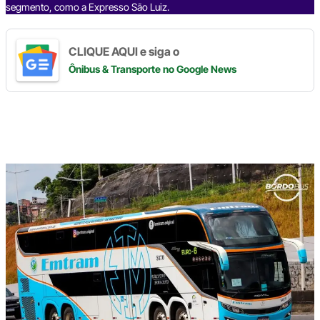
segmento, como a Expresso São Luiz.
CLIQUE AQUI e siga o
Ônibus & Transporte
no Google News
Digite
aqui
o
seu
e-
mail