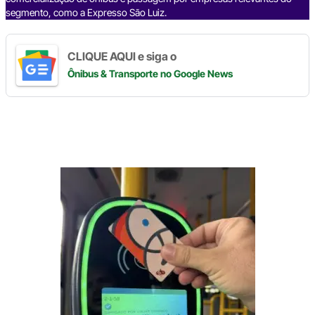
segmento, como a Expresso São Luiz.
CLIQUE AQUI e siga o
Ônibus & Transporte
no Google News
Digite
aqui
o
seu
e-
mail