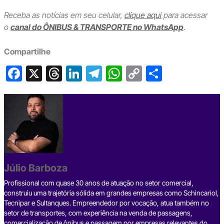
Receba as notícias em seu celular,
clique aqui
para acessar
o
canal do ÔNIBUS & TRANSPORTE no WhatsApp
.
Compartilhe
F
X
T
Li
T
W
C
S
a
hr
n
el
h
o
h
c
e
ke
e
at
p
ar
e
a
dI
gr
s
y
e
b
d
n
a
A
Li
o
s
m
p
n
o
p
k
Júlio Barboza
k
Profissional com quase 30 anos de atuação no setor comercial,
construiu uma trajetória sólida em grandes empresas como Schincariol,
Tecnipar e Sultanques. Empreendedor por vocação, atua também no
setor de transportes, com experiência na venda de passagens,
comercialização de ônibus e passagem por empresas relevantes do