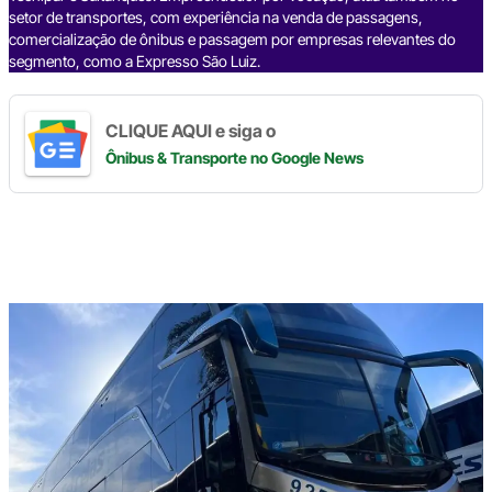
setor de transportes, com experiência na venda de passagens,
comercialização de ônibus e passagem por empresas relevantes do
segmento, como a Expresso São Luiz.
CLIQUE AQUI e siga o
Ônibus & Transporte
no Google News
Digite
aqui
o
seu
e-
mail