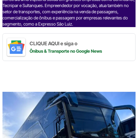
Tecnipar e Sultanques. Empreendedor por vocação, atua também no
setor de transportes, com experiência na venda de passagens,
comercialização de ônibus e passagem por empresas relevantes do
segmento, como a Expresso São Luiz.
CLIQUE AQUI e siga o
Ônibus & Transporte
no Google News
Digite
aqui
o
seu
e-
mail