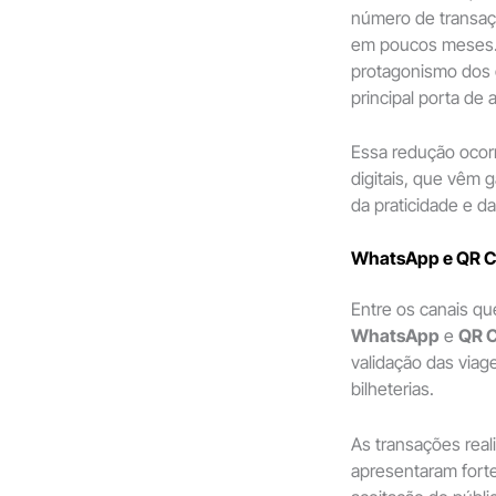
número de transaçõ
em poucos meses. 
protagonismo dos g
principal porta de 
Essa redução ocor
digitais, que vêm
da praticidade e d
WhatsApp e QR Co
Entre os canais q
WhatsApp
e
QR 
validação das via
bilheterias.
As transações real
apresentaram fort