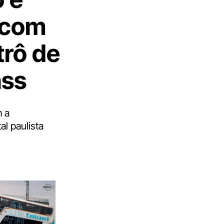
m com
trô de
ass
m a
al paulista