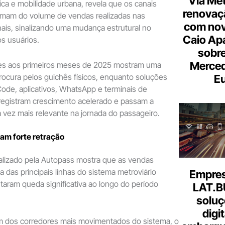
Via Met
ica e mobilidade urbana, revela que os canais
renovaçã
oximam do volume de vendas realizadas nas
com nov
onais, sinalizando uma mudança estrutural no
Caio Ap
s usuários.
sobre
Merce
es aos primeiros meses de 2025 mostram uma
rocura pelos guichês físicos, enquanto soluções
Eu
Code, aplicativos, WhatsApp e terminais de
registram crescimento acelerado e passam a
 vez mais relevante na jornada do passageiro.
ram forte retração
alizado pela Autopass mostra que as vendas
 das principais linhas do sistema metroviário
Empresa
taram queda significativa ao longo do período
LAT.B
soluç
digi
um dos corredores mais movimentados do sistema, o