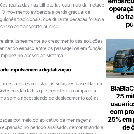
embarque
es realizadas nas bilheterias caiu mais da metade
operaçã
O movimento evidencia a perda gradual de
do tr
uichês tradicionais, que durante décadas foram a
pú
acesso ao transporte público.
re simultaneamente ao crescimento das soluções
 ganhando espaço entre os passageiros em função
a rapidez no acesso ao sistema.
de impulsionam a digitalização
ue mais cresceram estão as soluções baseadas em
BlaBlaC
Code
, modalidades que permitem a compra e a
25 mi
gens sem a necessidade de deslocamento até as
usuários
com pr
25% em 
izadas por meio do aplicativo de mensagens
de 
e expansão no período analisado, demonstrando a