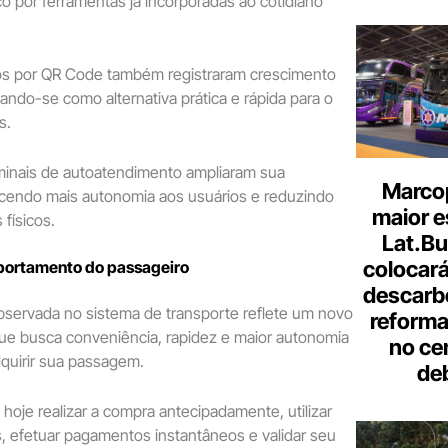
co por ferramentas já incorporadas ao cotidiano
dos por QR Code também registraram crescimento
dando-se como alternativa prática e rápida para o
s.
rminais de autoatendimento ampliaram sua
Marcop
ecendo mais autonomia aos usuários e reduzindo
maior e
 físicos.
Lat.Bu
colocará
ortamento do passageiro
descarb
bservada no sistema de transporte reflete um novo
reforma 
 que busca conveniência, rapidez e maior autonomia
no ce
uirir sua passagem.
de
hoje realizar a compra antecipadamente, utilizar
is, efetuar pagamentos instantâneos e validar seu