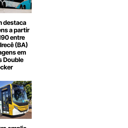
 destaca
s a partir
190 entre
Irecê (BA)
agens em
s Double
cker