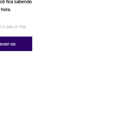
ocê fica sabendo
 hora.
rever-se