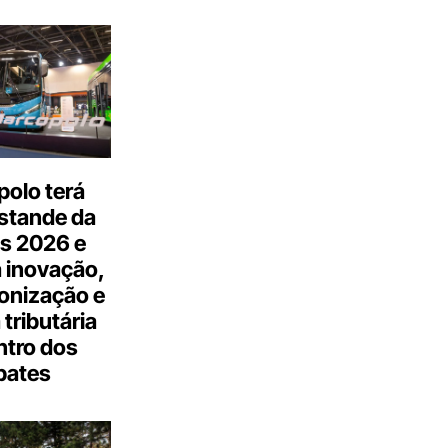
olo terá
stande da
s 2026 e
 inovação,
onização e
tributária
ntro dos
bates