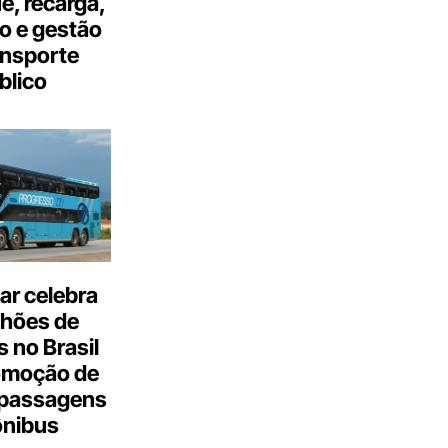
, recarga,
o e gestão
ansporte
blico
ar celebra
lhões de
 no Brasil
omoção de
passagens
ônibus