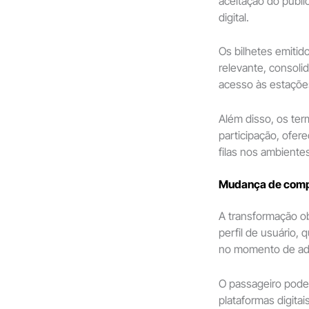
aceitação do públi
digital.
Os bilhetes emiti
relevante, consoli
acesso às estaçõe
Além disso, os te
participação, ofer
filas nos ambientes
Mudança de comp
A transformação o
perfil de usuário,
no momento de adq
O passageiro pode 
plataformas digita