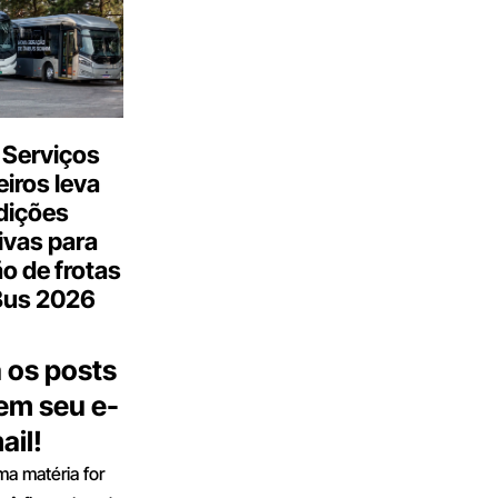
 Serviços
iros leva
dições
ivas para
o de frotas
Bus 2026
 os posts
 em seu e-
ail!
a matéria for