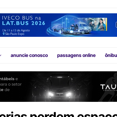
anuncie conosco
passagens online
ônibu
terias perdem espaço