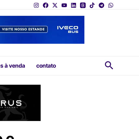
Pesquis
s à venda
contato
 e