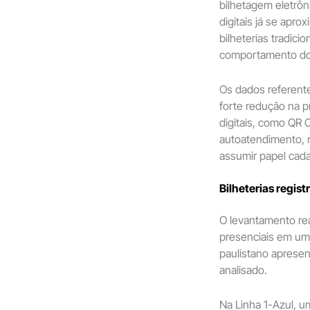
bilhetagem eletrôn
digitais já se apr
bilheterias tradici
comportamento do
Os dados referent
forte redução na p
digitais, como QR 
autoatendimento, 
assumir papel cada
Bilheterias regist
O levantamento re
presenciais em uma
paulistano apresen
analisado.
Na Linha 1-Azul, 