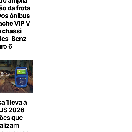
ro amplia
o da frota
os ônibus
ache VIP V
 chassi
des-Benz
ro 6
 1 leva à
US 2026
ões que
talizam