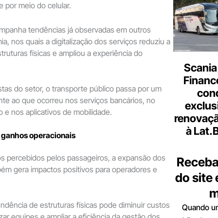
 por meio do celular.
mpanha tendências já observadas em outros
a, nos quais a digitalização dos serviços reduziu a
ruturas físicas e ampliou a experiência do
Scania
Finance
tas do setor, o transporte público passa por um
con
te ao que ocorreu nos serviços bancários, no
exclus
o e nos aplicativos de mobilidade.
renovaçã
à Lat.
z ganhos operacionais
os percebidos pelos passageiros, a expansão dos
Receba
bém gera impactos positivos para operadores e
do site
m
dência de estruturas físicas pode diminuir custos
Quando um
zar equipes e ampliar a eficiência da gestão dos