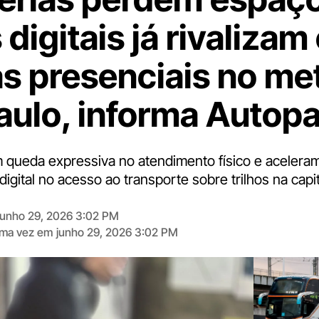
digitais já rivaliza
s presenciais no me
aulo, informa Autop
queda expressiva no atendimento físico e acelera
igital no acesso ao transporte sobre trilhos na capit
junho 29, 2026 3:02 PM
tima vez em
junho 29, 2026 3:02 PM
Digite
aqui
o
seu