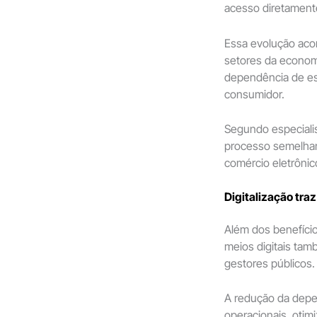
acesso diretamente
Essa evolução aco
setores da economi
dependência de est
consumidor.
Segundo especialis
processo semelhan
comércio eletrônic
Digitalização tra
Além dos benefíci
meios digitais tam
gestores públicos.
A redução da depen
operacionais, otimi