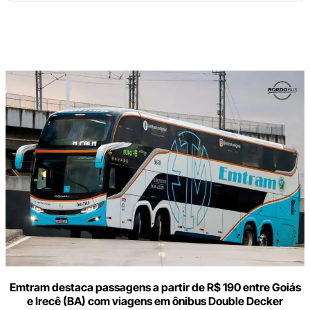
Digite
aqui
o
seu
e-
mail
Emtram destaca passagens a partir de R$ 190 entre Goiás
e Irecê (BA) com viagens em ônibus Double Decker