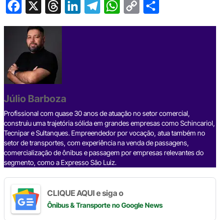
F
X
T
Li
T
W
C
S
a
hr
n
el
h
o
h
c
e
ke
e
at
p
ar
e
a
dI
gr
s
y
e
b
d
n
a
A
Li
o
s
m
p
n
o
p
k
Júlio Barboza
k
Profissional com quase 30 anos de atuação no setor comercial,
construiu uma trajetória sólida em grandes empresas como Schincariol,
Tecnipar e Sultanques. Empreendedor por vocação, atua também no
setor de transportes, com experiência na venda de passagens,
comercialização de ônibus e passagem por empresas relevantes do
segmento, como a Expresso São Luiz.
CLIQUE AQUI e siga o
Ônibus & Transporte
no Google News