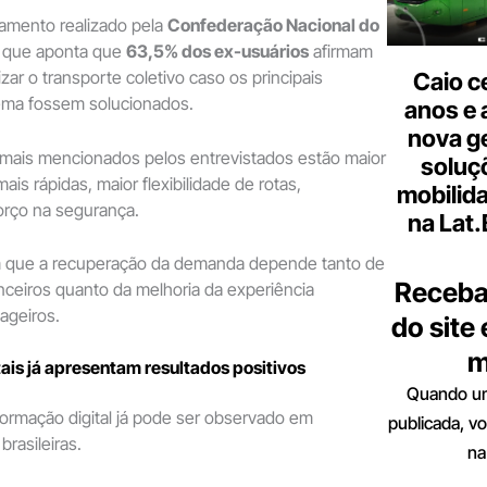
ntamento realizado pela
Confederação Nacional do
que aponta que
63,5% dos ex-usuários
afirmam
lizar o transporte coletivo caso os principais
Caio c
ema fossem solucionados.
anos e 
nova g
 mais mencionados pelos entrevistados estão maior
soluç
ais rápidas, maior flexibilidade de rotas,
mobilid
orço na segurança.
na Lat
 que a recuperação da demanda depende tanto de
Receba
nceiros quanto da melhoria da experiência
ageiros.
do site
m
tais já apresentam resultados positivos
Quando um
ormação digital já pode ser observado em
publicada, v
brasileiras.
na