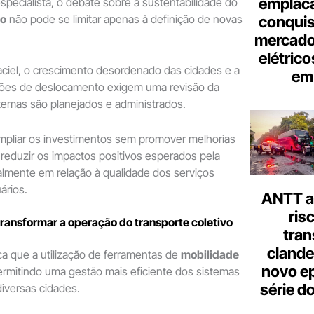
emplac
pecialista, o debate sobre a sustentabilidade do
vo
não pode se limitar apenas à definição de novas
conquis
mercado
elétrico
ciel, o crescimento desordenado das cidades e a
em 
ões de deslocamento exigem uma revisão da
temas são planejados e administrados.
mpliar os investimentos sem promover melhorias
reduzir os impactos positivos esperados pela
almente em relação à qualidade dos serviços
ários.
ANTT al
ris
ransformar a operação do transporte coletivo
tran
clande
a que a utilização de ferramentas de
mobilidade
novo ep
rmitindo uma gestão mais eficiente dos sistemas
série d
iversas cidades.