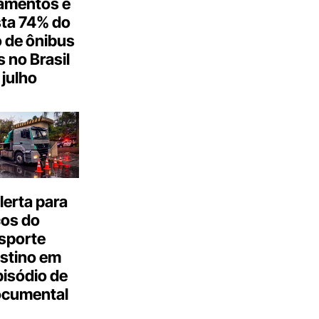
amentos e
ta 74% do
 de ônibus
s no Brasil
julho
erta para
cos do
sporte
stino em
isódio de
ocumental