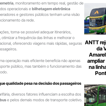
lemetria
, monitoramento em tempo real, gestão de
dados operacionais e
bilhetagem eletrônica
operadores e gestores públicos tenham uma visão
uncionamento da rede.
ões, torna-se possível adequar itinerários,
s, otimizar a frequência das linhas e melhorar o
ANTT rej
ional, oferecendo viagens mais rápidas, seguras
da 
assageiros.
Amarel
ampliar
ma operação mais eficiente beneficia não apenas
ansporte público, mas também o funcionamento das
na linh
todo.
Pont
que qualidade pesa na decisão dos passageiros
ifária, diversos fatores influenciam a escolha dos
ibus
e pelos demais modos de transporte coletivo.