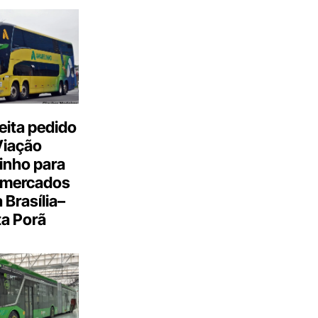
eita pedido
Viação
inho para
 mercados
a Brasília–
a Porã