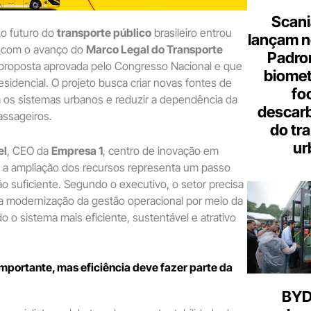
Scani
 o futuro do
transporte público
brasileiro entrou
lançam n
 com o avanço do
Marco Legal do Transporte
Padron
 proposta aprovada pelo Congresso Nacional e que
biome
sidencial. O projeto busca criar novas fontes de
fo
 os sistemas urbanos e reduzir a dependência da
descar
assageiros.
do tr
ur
el
, CEO da
Empresa 1
, centro de inovação em
, a ampliação dos recursos representa um passo
o suficiente. Segundo o executivo, o setor precisa
 modernização da gestão operacional por meio da
o o sistema mais eficiente, sustentável e atrativo
mportante, mas eficiência deve fazer parte da
BYD 