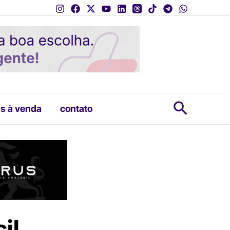
Pesquis
s à venda
contato
il