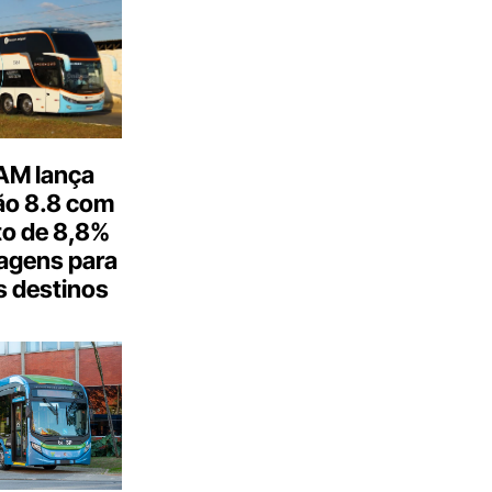
M lança
o 8.8 com
o de 8,8%
agens para
s destinos