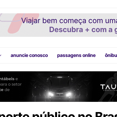
anuncie conosco
passagens online
ônibu
porte público no Bras