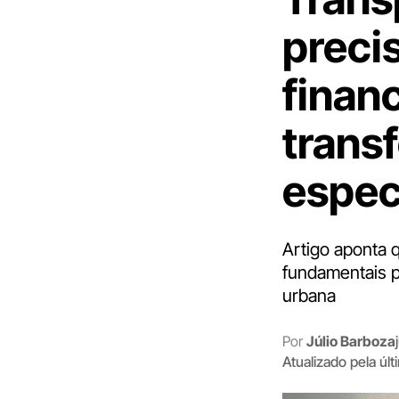
precis
finan
trans
espec
Artigo aponta 
fundamentais p
urbana
Por
Júlio Barboza
Atualizado pela úl