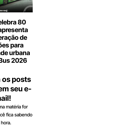
elebra 80
apresenta
eração de
ões para
ade urbana
.Bus 2026
 os posts
 em seu e-
ail!
a matéria for
ocê fica sabendo
 hora.