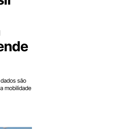
a
fende
 dados são
da mobilidade