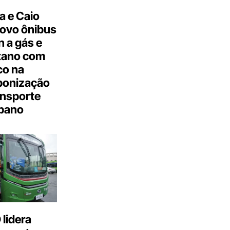
a e Caio
ovo ônibus
 a gás e
tano com
co na
bonização
ansporte
bano
lidera