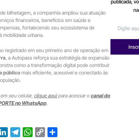
publicada, v
na
 de bilhetagem, a companhia ampliou sua atuação
rviços financeiros, benefícios em saúde e
mpensas, fortalecendo seu ecossistema de
à mobilidade urbana.
Insc
 registrado em seu primeiro ano de operação em
rra
, a Autopass reforça sua estratégia de expansão
nstra como a transformação digital pode contribuir
e público
mais eficiente, acessível e conectado às
opulação.
 em seu celular,
clique aqui
para acessar o
canal do
PORTE no WhatsApp
.
T
Li
T
W
C
S