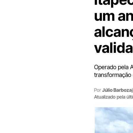
um an
alcan
valid
Operado pela A
transformação d
Por
Júlio Barboza
Atualizado pela úl