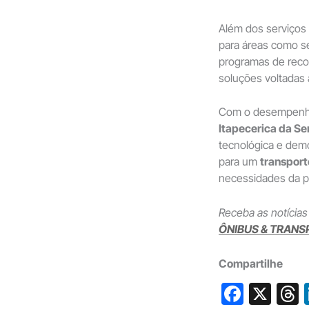
Além dos serviços
para áreas como se
programas de reco
soluções voltadas 
Com o desempenho
Itapecerica da Se
tecnológica e demo
para um
transport
necessidades da p
Receba as notícias
ÔNIBUS & TRANS
Compartilhe
F
X