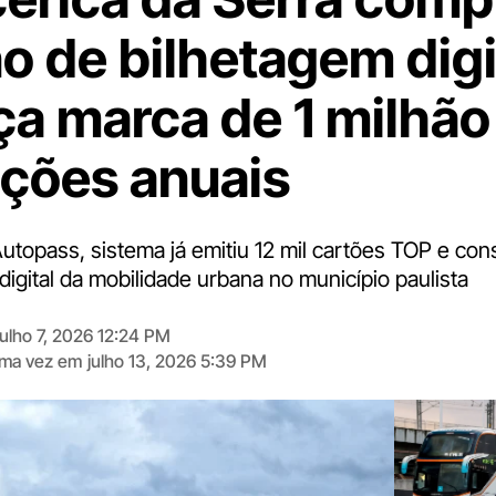
o de bilhetagem digi
ça marca de 1 milhão
ações anuais
utopass, sistema já emitiu 12 mil cartões TOP e cons
igital da mobilidade urbana no município paulista
julho 7, 2026 12:24 PM
tima vez em
julho 13, 2026 5:39 PM
Digite
aqui
o
seu