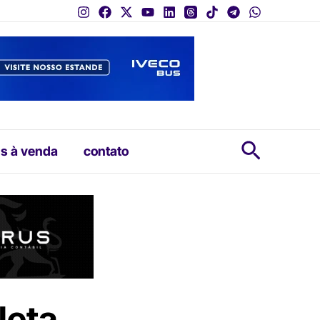
Pesquis
s à venda
contato
leta