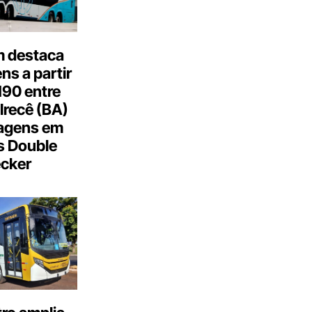
 destaca
s a partir
190 entre
Irecê (BA)
agens em
s Double
cker