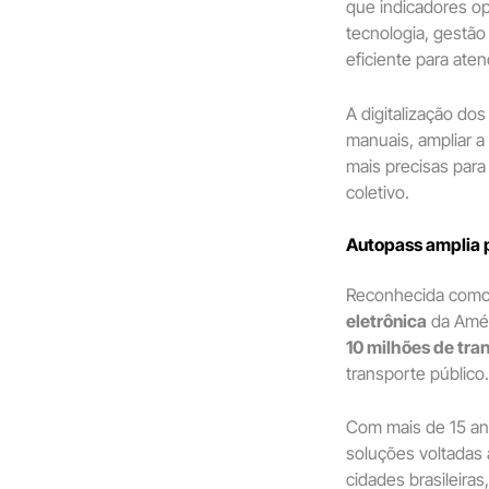
que indicadores op
tecnologia, gestão
eficiente para ate
A digitalização do
manuais, ampliar a
mais precisas par
coletivo.
Autopass amplia p
Reconhecida como
eletrônica
da Amér
10 milhões de tra
transporte público.
Com mais de 15 an
soluções voltadas
cidades brasileiras