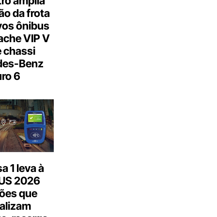
ro amplia
o da frota
os ônibus
ache VIP V
 chassi
des-Benz
ro 6
 1 leva à
US 2026
ões que
talizam