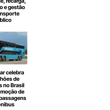
, recarga,
o e gestão
ansporte
blico
ar celebra
lhões de
 no Brasil
omoção de
passagens
ônibus