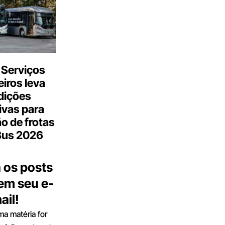
 Serviços
iros leva
dições
ivas para
o de frotas
Bus 2026
 os posts
 em seu e-
ail!
a matéria for