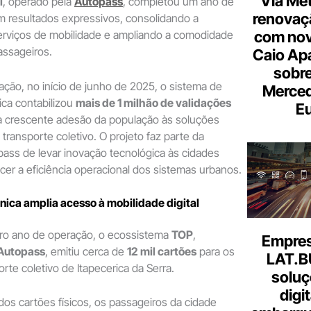
Via Met
l
, operado pela
Autopass
, completou um ano de
renovaçã
 resultados expressivos, consolidando a
com nov
serviços de mobilidade e ampliando a comodidade
assageiros.
Caio Ap
sobre
ção, no início de junho de 2025, o sistema de
Merce
ica contabilizou
mais de 1 milhão de validações
Eu
o a crescente adesão da população às soluções
o transporte coletivo. O projeto faz parte da
pass de levar inovação tecnológica às cidades
lecer a eficiência operacional dos sistemas urbanos.
nica amplia acesso à mobilidade digital
iro ano de operação, o ecossistema
TOP
,
Empresa
Autopass
, emitiu cerca de
12 mil cartões
para os
LAT.B
rte coletivo de Itapecerica da Serra.
soluç
digi
 dos cartões físicos, os passageiros da cidade