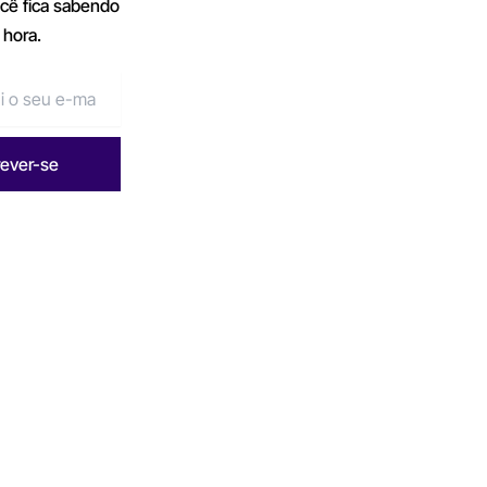
ocê fica sabendo
 hora.
rever-se