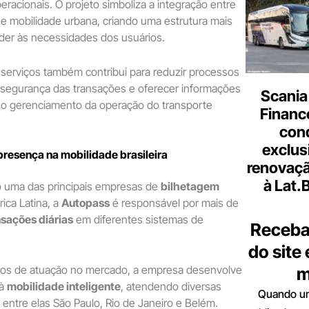
eracionais. O projeto simboliza a integração entre
 e mobilidade urbana, criando uma estrutura mais
nder às necessidades dos usuários.
s serviços também contribui para reduzir processos
 segurança das transações e oferecer informações
Scania
a o gerenciamento da operação do transporte
Finance
con
exclus
resença na mobilidade brasileira
renovaçã
à Lat.
 uma das principais empresas de
bilhetagem
ica Latina, a
Autopass
é responsável por mais de
nsações diárias
em diferentes sistemas de
Receba
do site
os de atuação no mercado, a empresa desenvolve
m
 à
mobilidade inteligente
, atendendo diversas
Quando um
, entre elas São Paulo, Rio de Janeiro e Belém.