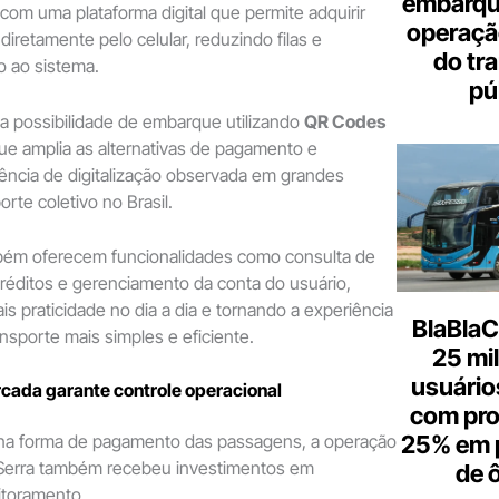
embarque
com uma plataforma digital que permite adquirir
operaçã
 diretamente pelo celular, reduzindo filas e
do tr
o ao sistema.
pú
é a possibilidade de embarque utilizando
QR Codes
que amplia as alternativas de pagamento e
ncia de digitalização observada em grandes
rte coletivo no Brasil.
mbém oferecem funcionalidades como consulta de
créditos e gerenciamento da conta do usuário,
s praticidade no dia a dia e tornando a experiência
BlaBlaC
ansporte mais simples e eficiente.
25 mi
usuários
cada garante controle operacional
com pr
25% em 
na forma de pagamento das passagens, a operação
 Serra também recebeu investimentos em
de 
itoramento.