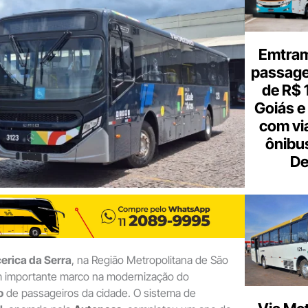
e-
mail
Emtram
passagen
de R$ 
Goiás e 
com vi
ônibu
De
erica da Serra
, na Região Metropolitana de São
m importante marco na modernização do
o
de passageiros da cidade. O sistema de