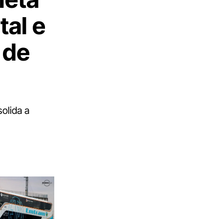
tal e
 de
olida a