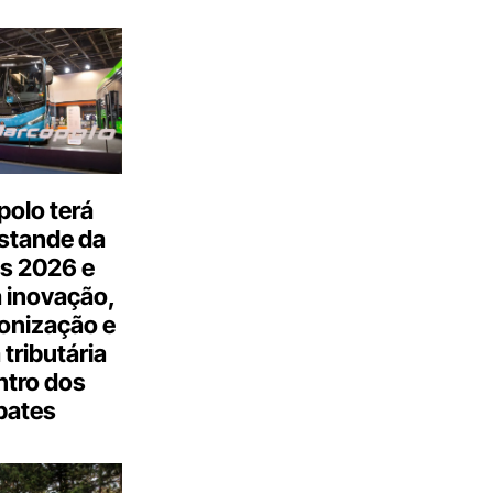
olo terá
stande da
s 2026 e
 inovação,
onização e
tributária
ntro dos
bates