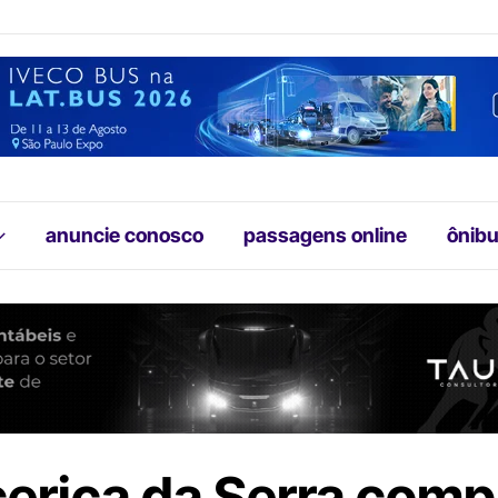
anuncie conosco
passagens online
ônibu
cerica da Serra comp