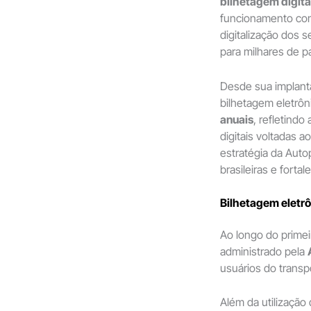
bilhetagem digita
funcionamento com
digitalização dos 
para milhares de p
Desde sua implanta
bilhetagem eletrôn
anuais
, refletind
digitais voltadas a
estratégia da Auto
brasileiras e forta
Bilhetagem eletrô
Ao longo do prime
administrado pela
usuários do transpo
Além da utilização