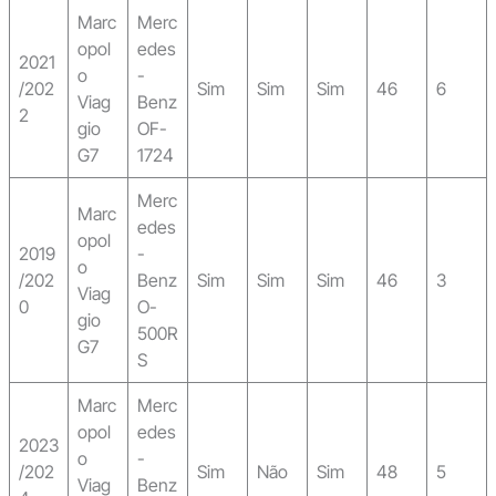
Marc
Merc
opol
edes
2021
o
-
/202
Sim
Sim
Sim
46
6
Viag
Benz
2
gio
OF-
G7
1724
Merc
Marc
edes
opol
2019
-
o
/202
Benz
Sim
Sim
Sim
46
3
Viag
0
O-
gio
500R
G7
S
Marc
Merc
opol
edes
2023
o
-
/202
Sim
Não
Sim
48
5
Viag
Benz