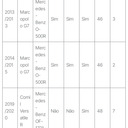
Merc
edes
2013
Marc
-
/201
opol
Sim
Sim
Sim
46
3
Benz
3
o G7
O-
500R
Merc
edes
2014
Marc
-
/201
opol
Sim
Sim
Sim
46
2
Benz
5
o G7
O-
500R
Merc
Comi
edes
2019
l
-
/202
Vers
Não
Não
Sim
48
7
Benz
0
atile
OF-
R