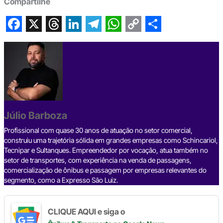
Compartilhe
F
X
T
L
T
W
C
S
a
h
i
e
h
o
h
c
r
n
l
a
p
a
e
e
k
e
t
y
r
b
a
e
g
s
L
e
Júlio Barboza
o
d
d
r
A
i
o
s
I
a
p
n
Profissional com quase 30 anos de atuação no setor comercial,
construiu uma trajetória sólida em grandes empresas como Schincariol,
k
n
m
p
k
Tecnipar e Sultanques. Empreendedor por vocação, atua também no
setor de transportes, com experiência na venda de passagens,
comercialização de ônibus e passagem por empresas relevantes do
segmento, como a Expresso São Luiz.
CLIQUE AQUI e siga o