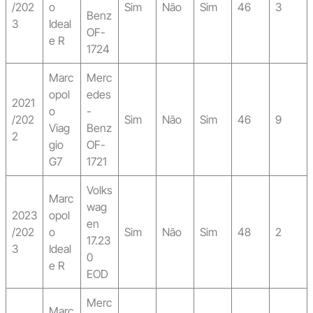
/202
o
Sim
Não
Sim
46
3
Benz
3
Ideal
OF-
e R
1724
Marc
Merc
opol
edes
2021
o
-
/202
Sim
Não
Sim
46
9
Viag
Benz
2
gio
OF-
G7
1721
Volks
Marc
wag
2023
opol
en
/202
o
Sim
Não
Sim
48
2
17.23
3
Ideal
0
e R
EOD
Merc
Marc