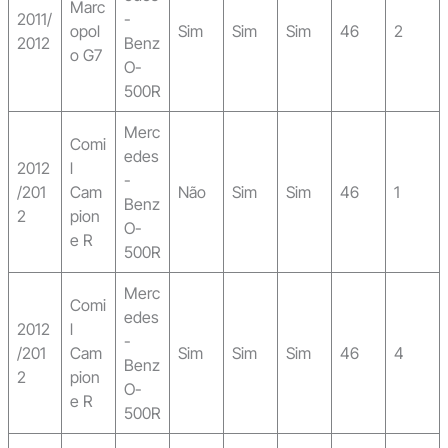
Marc
2011/
-
opol
Sim
Sim
Sim
46
2
2012
Benz
o G7
O-
500R
Merc
Comi
edes
2012
l
-
/201
Cam
Não
Sim
Sim
46
1
Benz
2
pion
O-
e R
500R
Merc
Comi
edes
2012
l
-
/201
Cam
Sim
Sim
Sim
46
4
Benz
2
pion
O-
e R
500R