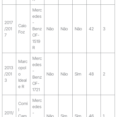
Merc
edes
2017
-
Caio
/201
Benz
Não
Não
Não
42
3
Foz
7
OF-
1519
R
Merc
Marc
edes
2013
opol
-
/201
o
Não
Não
Sim
48
2
Benz
3
Ideal
OF-
e R
1721
Merc
Comi
edes
l
2011/
-
Cam
Não
Sim
Sim
46
1