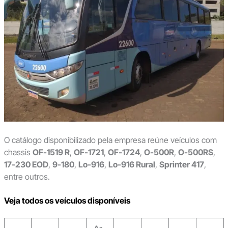
O catálogo disponibilizado pela empresa reúne veículos com
chassis
OF-1519 R
,
OF-1721
,
OF-1724
,
O-500R
,
O-500RS
,
17-230 EOD
,
9-180
,
Lo-916
,
Lo-916 Rural
,
Sprinter 417
,
entre outros.
Veja todos os veículos disponíveis