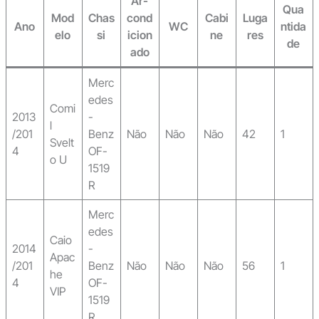
Ar-
Qua
Mod
Chas
cond
Cabi
Luga
Ano
WC
ntida
elo
si
icion
ne
res
de
ado
Merc
edes
Comi
2013
-
l
/201
Benz
Não
Não
Não
42
1
Svelt
4
OF-
o U
1519
R
Merc
edes
Caio
2014
-
Apac
/201
Benz
Não
Não
Não
56
1
he
4
OF-
VIP
1519
R