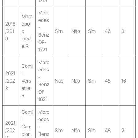
1721
Merc
Marc
edes
2018
opol
-
/201
o
Sim
Não
Sim
46
3
Benz
9
Ideal
OF-
e R
1721
Merc
Comi
edes
2021
l
-
/202
Vers
Não
Não
Sim
48
16
Benz
2
atile
OF-
R
1621
Comi
Merc
l
edes
2021
Cam
-
/202
Sim
Não
Sim
48
2
pion
Benz
2