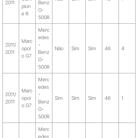
2011
Benz
pion
O-
e R
500R
Merc
edes
Marc
2011/
-
opol
Não
Sim
Sim
46
4
2011
Benz
o G7
O-
500R
Merc
edes
Marc
2011/
-
opol
Sim
Sim
Sim
46
1
2011
Benz
o G7
O-
500R
Merc
edes