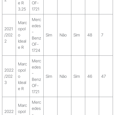
e R
OF-
3.25
1721
Merc
Marc
edes
2021
opol
-
/202
o
Sim
Não
Sim
48
7
Benz
2
Ideal
OF-
e R
1724
Merc
Marc
edes
2022
opol
-
/202
o
Sim
Não
Sim
46
47
Benz
3
Ideal
OF-
e R
1721
Merc
Marc
edes
2022
opol
-