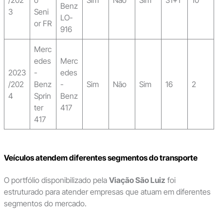
/202
o
Sim
Não
Sim
31+1
10
Benz
3
Seni
LO-
or FR
916
Merc
edes
Merc
2023
-
edes
/202
Benz
-
Sim
Não
Sim
16
2
4
Sprin
Benz
ter
417
417
Veículos atendem diferentes segmentos do transporte
O portfólio disponibilizado pela
Viação São Luiz
foi
estruturado para atender empresas que atuam em diferentes
segmentos do mercado.