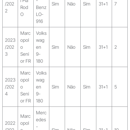
l Piá
-
/202
Sim
Não
Sim
31+1
7
Rod
Benz
2
O
LO-
916
Marc
Volks
2023
opol
wag
/202
o
en
Sim
Não
Sim
31+1
2
3
Seni
9-
or FR
180
Marc
Volks
2023
opol
wag
/202
o
en
Sim
Não
Sim
31+1
5
4
Seni
9-
or FR
180
Merc
Marc
edes
2022
opol
-