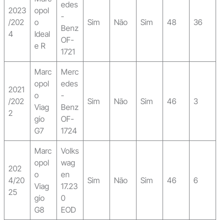
edes
2023
opol
-
/202
o
Sim
Não
Sim
48
36
Benz
4
Ideal
OF-
e R
1721
Marc
Merc
opol
edes
2021
o
-
/202
Sim
Não
Sim
46
3
Viag
Benz
2
gio
OF-
G7
1724
Marc
Volks
opol
wag
202
o
en
4/20
Sim
Não
Sim
46
6
Viag
17.23
25
gio
0
G8
EOD