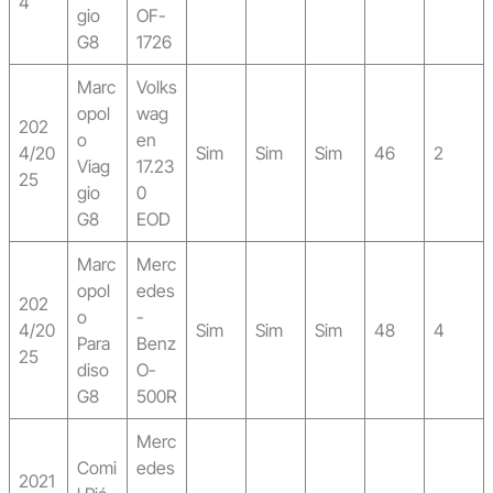
4
gio
OF-
G8
1726
Marc
Volks
opol
wag
202
o
en
4/20
Sim
Sim
Sim
46
2
Viag
17.23
25
gio
0
G8
EOD
Marc
Merc
opol
edes
202
o
-
4/20
Sim
Sim
Sim
48
4
Para
Benz
25
diso
O-
G8
500R
Merc
Comi
edes
2021