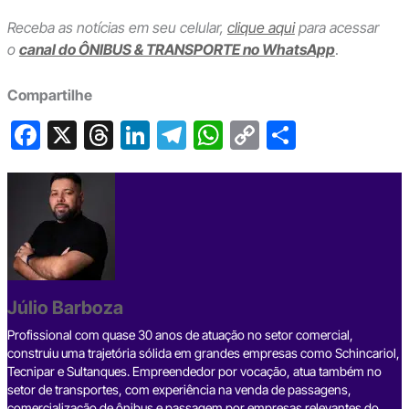
Receba as notícias em seu celular,
clique aqui
para acessar
o
canal do ÔNIBUS & TRANSPORTE no WhatsApp
.
Compartilhe
F
X
T
Li
T
W
C
S
a
hr
n
el
h
o
h
c
e
ke
e
at
p
ar
e
a
dI
gr
s
y
e
b
d
n
a
A
Li
o
s
m
p
n
o
p
k
Júlio Barboza
k
Profissional com quase 30 anos de atuação no setor comercial,
construiu uma trajetória sólida em grandes empresas como Schincariol,
Tecnipar e Sultanques. Empreendedor por vocação, atua também no
setor de transportes, com experiência na venda de passagens,
comercialização de ônibus e passagem por empresas relevantes do