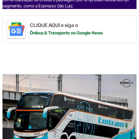
segmento, como a Expresso São Luiz.
CLIQUE AQUI e siga o
Ônibus & Transporte
no Google News
Digite
aqui
o
seu
e-
mail