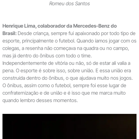
Romeu dos Santos
Henrique Lima, colaborador da Mercedes-Benz do
Brasil:
Desde criança, sempre fui apaixonado por todo tipo de
esporte, principalmente o futebol. Quando íamos jogar com os
colegas, a resenha não começava na quadra ou no campo,
mas já dentro do ônibus com todo o time.
Independentemente de vitória ou não, só de estar ali valia a
pena. O esporte é sobre isso, sobre união. E essa união era
construída dentro do ônibus, o que ajudava muito nos jogos.
O ônibus, assim como o futebol, sempre foi esse lugar de
confraternização e de união e é isso que me marca muito
quando lembro desses momentos.