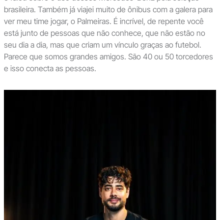
brasileira. Também já viajei muito de ônibus com a galera para
ver meu time jogar, o Palmeiras. É incrível, de repente você
está junto de pessoas que não conhece, que não estão no
seu dia a dia, mas que criam um vínculo graças ao futebol.
Parece que somos grandes amigos. São 40 ou 50 torcedores
e isso conecta as pessoas.