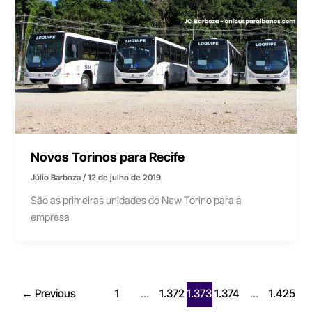
Novos Torinos para Recife
Júlio Barboza
/
12 de julho de 2019
São as primeiras unidades do New Torino para a
empresa
←
Previous
1
…
1.372
1.373
1.374
…
1.425