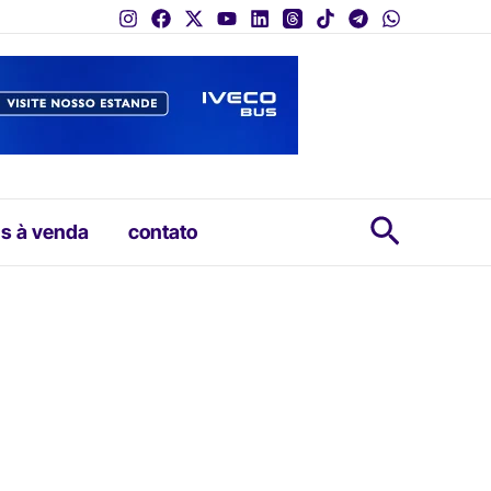
Pesquis
s à venda
contato