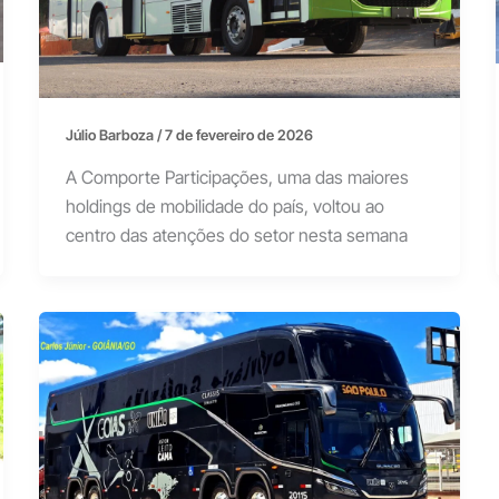
Júlio Barboza
/
7 de fevereiro de 2026
A Comporte Participações, uma das maiores
holdings de mobilidade do país, voltou ao
centro das atenções do setor nesta semana