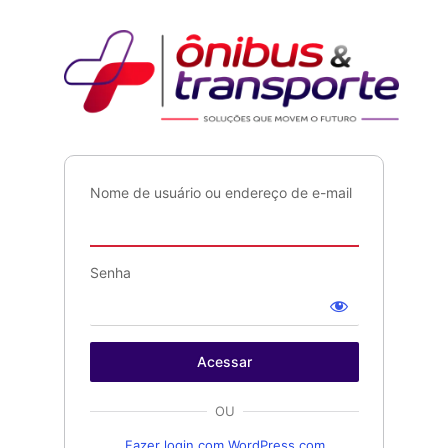
Acessar
Ônib
Nome de usuário ou endereço de e-mail
Senha
OU
Fazer login com WordPress.com