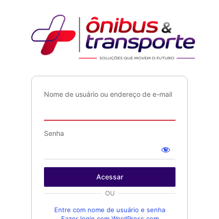
Acessar
Ônib
Nome de usuário ou endereço de e-mail
Senha
OU
Entre com nome de usuário e senha
Fazer login com WordPress.com