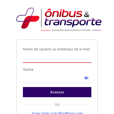
Acessar
Ônib
Nome de usuário ou endereço de e-mail
Senha
OU
Fazer login com WordPress.com