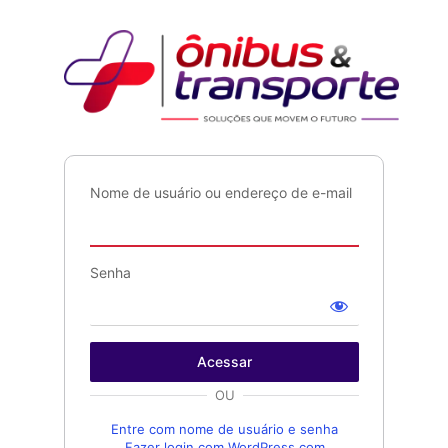
Acessar
Ônib
Nome de usuário ou endereço de e-mail
Senha
OU
Entre com nome de usuário e senha
Fazer login com WordPress.com