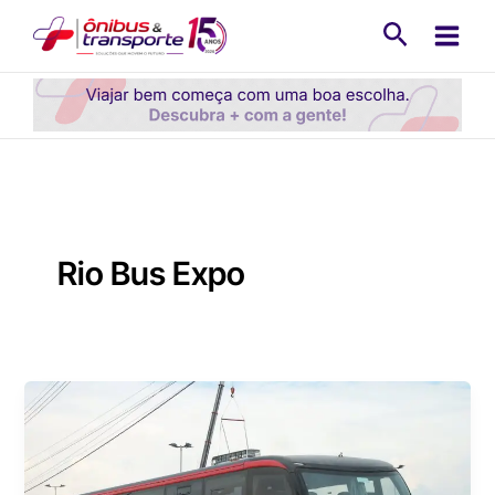
Ir
Pesquisa
para
o
conteúdo
Rio Bus Expo