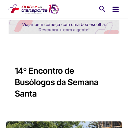
Ir
Pesquisa
para
o
conteúdo
14º Encontro de
Busólogos da Semana
Santa