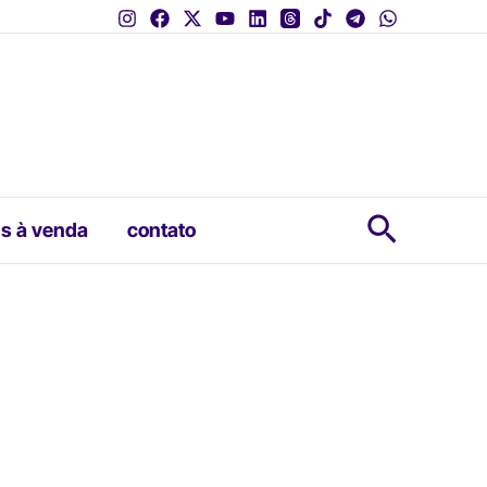
Pesquis
s à venda
contato